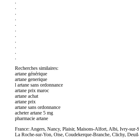
.
.
.
.
.
.
.
.
.
.
.
Recherches similaires:
artane générique
artane generique
l artane sans ordonnance
artane prix maroc
artane achat
artane prix
artane sans ordonnance
acheter artane 5 mg
pharmacie artane
France: Angers, Nancy, Plaisir, Maisons-Alfort, Albi, Ivry-su
La Roche-sur-Yon, Oise, Coudekerque-Branche, Clichy, Deuil-l