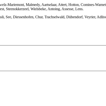
nwelz-Mariemont, Malmedy, Aartselaar, Attert, Hotton, Comines-Warn
est, Steenokkerzeel, Wielsbeke, Antoing, Assesse, Lens.
asli, See, Diessenhofen, Chur, Trachselwald, Dübendorf, Veyrier, Adlis