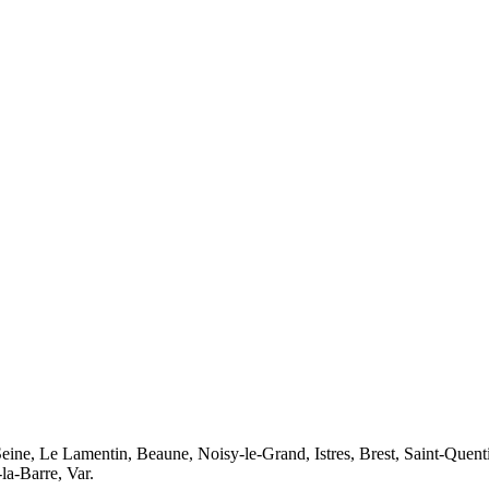
r-Seine, Le Lamentin, Beaune, Noisy-le-Grand, Istres, Brest, Saint-Que
a-Barre, Var.