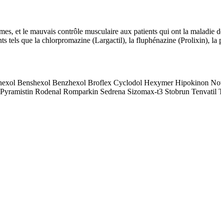
pasmes, et le mauvais contrôle musculaire aux patients qui ont la maladie d
 tels que la chlorpromazine (Largactil), la fluphénazine (Prolixin), la p
ahexol Benshexol Benzhexol Broflex Cyclodol Hexymer Hipokinon Novo
t Pyramistin Rodenal Romparkin Sedrena Sizomax-t3 Stobrun Tenvatil T