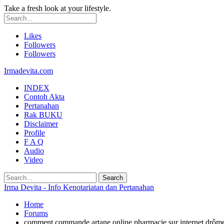
Take a fresh look at your lifestyle.
Likes
Followers
Followers
Irmadevita.com
INDEX
Contoh Akta
Pertanahan
Rak BUKU
Disclaimer
Profile
F A Q
Audio
Video
Irma Devita - Info Kenotariatan dan Pertanahan
Home
Forums
comment commande artane online pharmacie sur internet drôm