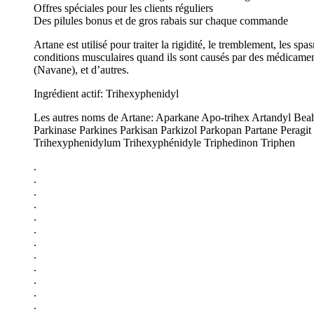
Offres spéciales pour les clients réguliers
Des pilules bonus et de gros rabais sur chaque commande
Artane est utilisé pour traiter la rigidité, le tremblement, les s
conditions musculaires quand ils sont causés par des médicaments
(Navane), et d’autres.
Ingrédient actif: Trihexyphenidyl
Les autres noms de Artane: Aparkane Apo-trihex Artandyl Be
Parkinase Parkines Parkisan Parkizol Parkopan Partane Peragi
Trihexyphenidylum Trihexyphénidyle Triphedinon Triphen
.
.
.
.
.
.
.
.
.
.
.
.