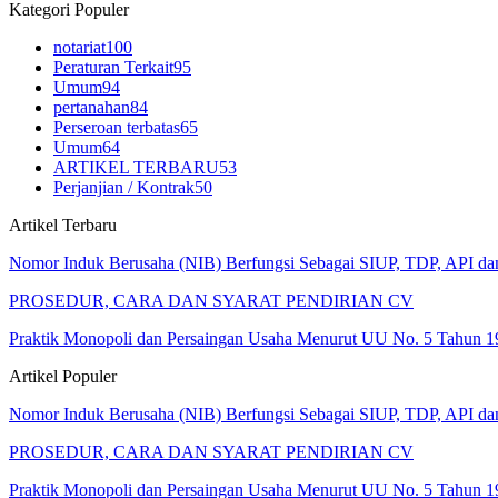
Kategori Populer
notariat
100
Peraturan Terkait
95
Umum
94
pertanahan
84
Perseroan terbatas
65
Umum
64
ARTIKEL TERBARU
53
Perjanjian / Kontrak
50
Artikel Terbaru
Nomor Induk Berusaha (NIB) Berfungsi Sebagai SIUP, TDP, API d
PROSEDUR, CARA DAN SYARAT PENDIRIAN CV
Praktik Monopoli dan Persaingan Usaha Menurut UU No. 5 Tahun 1
Artikel Populer
Nomor Induk Berusaha (NIB) Berfungsi Sebagai SIUP, TDP, API d
PROSEDUR, CARA DAN SYARAT PENDIRIAN CV
Praktik Monopoli dan Persaingan Usaha Menurut UU No. 5 Tahun 1