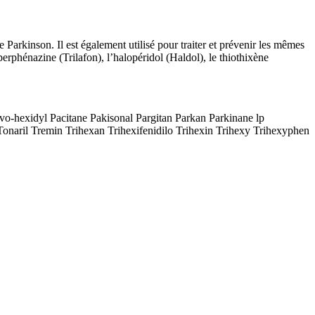
e Parkinson. Il est également utilisé pour traiter et prévenir les mêmes
erphénazine (Trilafon), l’halopéridol (Haldol), le thiothixène
-hexidyl Pacitane Pakisonal Pargitan Parkan Parkinane lp
onaril Tremin Trihexan Trihexifenidilo Trihexin Trihexy Trihexyphen