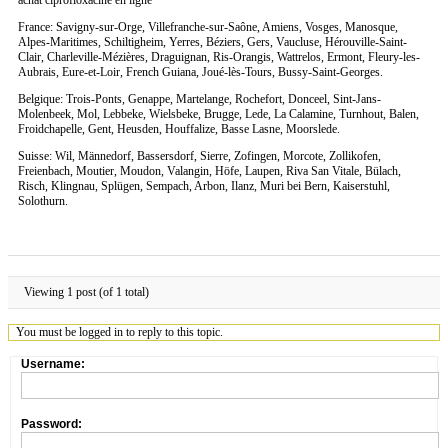
France: Savigny-sur-Orge, Villefranche-sur-Saône, Amiens, Vosges, Manosque,
Alpes-Maritimes, Schiltigheim, Yerres, Béziers, Gers, Vaucluse, Hérouville-Saint-
Clair, Charleville-Mézières, Draguignan, Ris-Orangis, Wattrelos, Ermont, Fleury-les-
Aubrais, Eure-et-Loir, French Guiana, Joué-lès-Tours, Bussy-Saint-Georges.
Belgique: Trois-Ponts, Genappe, Martelange, Rochefort, Donceel, Sint-Jans-
Molenbeek, Mol, Lebbeke, Wielsbeke, Brugge, Lede, La Calamine, Turnhout, Balen,
Froidchapelle, Gent, Heusden, Houffalize, Basse Lasne, Moorslede.
Suisse: Wil, Männedorf, Bassersdorf, Sierre, Zofingen, Morcote, Zollikofen,
Freienbach, Moutier, Moudon, Valangin, Höfe, Laupen, Riva San Vitale, Bülach,
Risch, Klingnau, Splügen, Sempach, Arbon, Ilanz, Muri bei Bern, Kaiserstuhl,
Solothurn.
Viewing 1 post (of 1 total)
You must be logged in to reply to this topic.
Username:
Password: