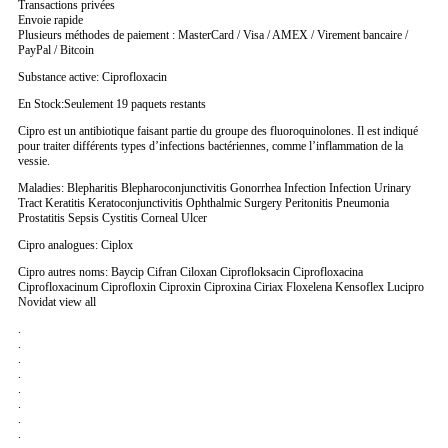
Transactions privées
Envoie rapide
Plusieurs méthodes de paiement : MasterCard / Visa / AMEX / Virement bancaire /
PayPal / Bitcoin
Substance active: Ciprofloxacin
En Stock:Seulement 19 paquets restants
Cipro est un antibiotique faisant partie du groupe des fluoroquinolones. Il est indiqué
pour traiter différents types d’infections bactériennes, comme l’inflammation de la
vessie.
Maladies: Blepharitis Blepharoconjunctivitis Gonorrhea Infection Infection Urinary
Tract Keratitis Keratoconjunctivitis Ophthalmic Surgery Peritonitis Pneumonia
Prostatitis Sepsis Cystitis Corneal Ulcer
Cipro analogues: Ciplox
Cipro autres noms: Baycip Cifran Ciloxan Ciprofloksacin Ciprofloxacina
Ciprofloxacinum Ciprofloxin Ciproxin Ciproxina Ciriax Floxelena Kensoflex Lucipro
Novidat view all
.
.
.
.
.
.
.
.