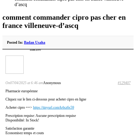
d’ascq
comment commander cipro pas cher en
france villeneuve-d’ascq
Posted In:
Badan Usaha
Inactive
On07/04/2025 at 6:46 am
Anonymous
#129407
Pharmacie européenne
Cliquez sur le lien ci-dessous pour acheter cipro en ligne
Acheter cipro ==>
https://tinyurl.com/k4xz6s59
Prescription requise: Aucune prescription requise
Disponibilité: In Stock!
Satisfaction garantie
Economisez temps et couts