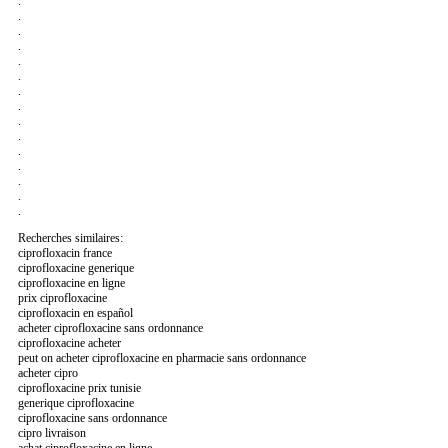
.
.
.
.
.
.
.
.
.
.
.
.
.
.
.
Recherches similaires:
ciprofloxacin france
ciprofloxacine generique
ciprofloxacine en ligne
prix ciprofloxacine
ciprofloxacin en español
acheter ciprofloxacine sans ordonnance
ciprofloxacine acheter
peut on acheter ciprofloxacine en pharmacie sans ordonnance
acheter cipro
ciprofloxacine prix tunisie
generique ciprofloxacine
ciprofloxacine sans ordonnance
cipro livraison
achat ciprofloxacine en ligne