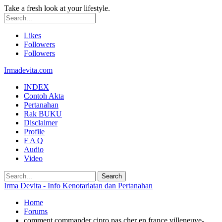
Take a fresh look at your lifestyle.
Likes
Followers
Followers
Irmadevita.com
INDEX
Contoh Akta
Pertanahan
Rak BUKU
Disclaimer
Profile
F A Q
Audio
Video
Irma Devita - Info Kenotariatan dan Pertanahan
Home
Forums
comment commander cipro pas cher en france villeneuve-