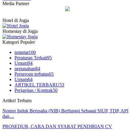
Media Partner
Hotel di Jogja
Homestay di Jogja
Kategori Populer
notariat
100
Peraturan Terkait
95
Umum
94
pertanahan
84
Perseroan terbatas
65
Umum
64
ARTIKEL TERBARU
53
Perjanjian / Kontrak
50
Artikel Terbaru
Nomor Induk Berusaha (NIB) Berfungsi Sebagai SIUP, TDP, API
dan…
PROSEDUR, CARA DAN SYARAT PENDIRIAN CV