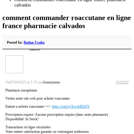
calvados
comment commander roaccutane en ligne
france pharmacie calvados
Posted In:
Badan Usaha
Inactive
On07/04/2025 at 3:25 am
Anonymous
#129182
Pharmacie européenne
Visitez notre site web pour acheter roaccutane
Etaient a acheter roaccutane ==>
https://cutt.ly/XwsbRDZY
Prescription requise: Aucune prescription requise (dans notre pharmacie)
Disponibilité: In Stock!
Transactions en ligne sécurisées
Votre entiere satisfaction garantie ou votreargent rembourse