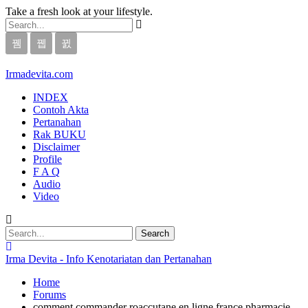
Take a fresh look at your lifestyle.
Irmadevita.com
INDEX
Contoh Akta
Pertanahan
Rak BUKU
Disclaimer
Profile
F A Q
Audio
Video
Irma Devita - Info Kenotariatan dan Pertanahan
Home
Forums
comment commander roaccutane en ligne france pharmacie