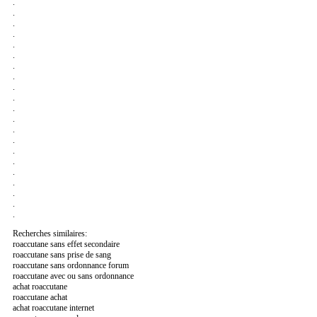
.
.
.
.
.
.
.
.
.
.
.
.
.
.
.
.
.
.
.
.
.
Recherches similaires:
roaccutane sans effet secondaire
roaccutane sans prise de sang
roaccutane sans ordonnance forum
roaccutane avec ou sans ordonnance
achat roaccutane
roaccutane achat
achat roaccutane internet