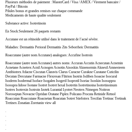
Plusieurs méthodes de paiement : MasterCard / Visa / AMEX / Virement bancaire /
PayPal / Bitcoin
Pilules bonus et grandes remises sur chaque commande
Medicaments de haute qualite seulement
Substance active: Isotretinoin
En Stock:Seulement 26 paquets restants
Accutane est un rétinoïde utilisé dans le traitement de l’acné sévère.
Maladies: Dermatitis Perioral Dermatitis Zits Seborrheic Dermatitis
Roaccutane (autre nom Accutane) analogues: Accufine Isotroin
Roaccutane (autre nom Accutane) autres noms: Accuran Accutin Acnecutan Acnemin
Acnetane Acnetrex Acnil Acnogen Acnotin Aisoskin Aknenormin Aknesil Amnesteem
Antibiotrex Atlacne Ciscutan Claravis Clarus Curacne Curakne Curatane Cuticilin
Decutan Dercutane Farmacne Flexresan Flitrion Inotrin Isdiben Isoacne Isocural
Isoderm Isodermal Isoface Isogalen Isogeril Isoprotil Isoriac Isoskin Isosuppra
Isosupra lidose Isotane Isotret Isotret hexal Isotretin Isotretinoina Isotretinoinum
Isotrex Isotrexin Isotroin Izotek Lurantal Lyotret Neotrex Nimegen Noitron
Noroseptan Novacne Opridan Oratane Piplex Policano Procuta Retinide Retnol
Roaccutan Roaccutane Roacnetan Roacutan Sotret Stiefotrex Trecifan Tretinac Tretinak
Tretinex Zonatian Zoretanin view all
.
.
.
.
.