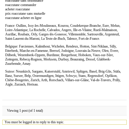
roaccutane sans ordonnance
roaccutane commander
acheter roaccutane
prix roaccutane sans mutuelle
roaccutane acheter en ligne
France: Oullins, Issy-les-Moulineaux, Kourou, Coudekerque-Branche, Eure, Melun,
Loire-Atlantique, La Rochelle, Calvados, Angers, Ille-et-Vilaine, Rueil-Malmaison,
Aurillac, Roubaix, Orly, Garges-lès-Gonesse, Villemomble, Sartrouville, Argenteuil,
Saint-Laurent-du-Maroni, La Teste-de-Buch, Talence, Fort-de-France.
Belgique: Farciennes, Kalmthout, Wichelen, Rendeux, Hotton, Sint-Niklaas, Silly,
Etterbeek, Marche-en-Famenne, Beersel, Jodoigne, Louvain-la-Neuve, Olen, Evere,
Dilbeek, Wezembeek-Oppem, Burdinne, Borgerhout, Hoboken, Vaux-sur-Sûre,
Zottegem, Rebecq-Rognon, Merksem, Durbuy, Beauraing, Dessel, Glabbeek-
Zuurbemde, Amay.
Suisse: Neunkirch, Sargans, Kaiserstuhl, Amriswil, Splügen, Basel, Brig-Glis, Stäfa,
Ilanz, Sursee, Belp, Ostermundigen, Ittigen, Schwyz, Stans, Regensdorf, Opfikon,
Chêne-Bougeries, Zurich, Arth, Rorschach, Villars-sur-Glâne, Val-de-Travers, Prilly,
Aigle, Zurzach, Herisau.
Viewing 1 post (of 1 total)
You must be logged in to reply to this topic.