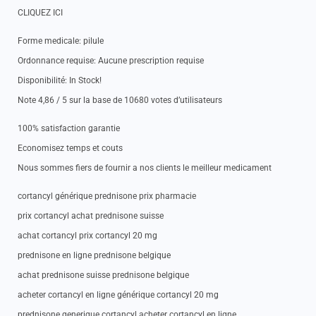
CLIQUEZ ICI
Forme medicale: pilule
Ordonnance requise: Aucune prescription requise
Disponibilité: In Stock!
Note 4,86 / 5 sur la base de 10680 votes d’utilisateurs
100% satisfaction garantie
Economisez temps et couts
Nous sommes fiers de fournir a nos clients le meilleur medicament
cortancyl générique prednisone prix pharmacie
prix cortancyl achat prednisone suisse
achat cortancyl prix cortancyl 20 mg
prednisone en ligne prednisone belgique
achat prednisone suisse prednisone belgique
acheter cortancyl en ligne générique cortancyl 20 mg
prednisone generique cortancyl acheter cortancyl en ligne