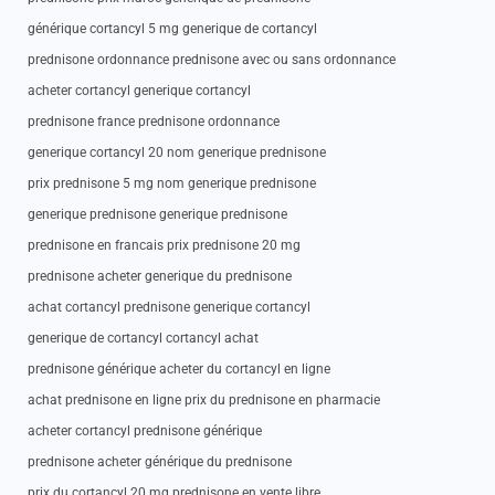
générique cortancyl 5 mg generique de cortancyl
prednisone ordonnance prednisone avec ou sans ordonnance
acheter cortancyl generique cortancyl
prednisone france prednisone ordonnance
generique cortancyl 20 nom generique prednisone
prix prednisone 5 mg nom generique prednisone
generique prednisone generique prednisone
prednisone en francais prix prednisone 20 mg
prednisone acheter generique du prednisone
achat cortancyl prednisone generique cortancyl
generique de cortancyl cortancyl achat
prednisone générique acheter du cortancyl en ligne
achat prednisone en ligne prix du prednisone en pharmacie
acheter cortancyl prednisone générique
prednisone acheter générique du prednisone
prix du cortancyl 20 mg prednisone en vente libre