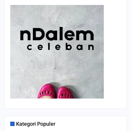
Kategori Populer