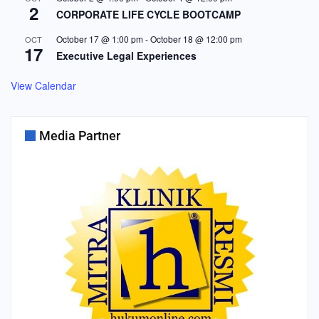
2
CORPORATE LIFE CYCLE BOOTCAMP
October 17 @ 1:00 pm
-
October 18 @ 12:00 pm
OCT
17
Executive Legal Experiences
View Calendar
Media Partner