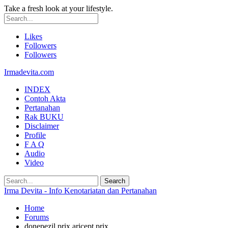
Take a fresh look at your lifestyle.
Likes
Followers
Followers
Irmadevita.com
INDEX
Contoh Akta
Pertanahan
Rak BUKU
Disclaimer
Profile
F A Q
Audio
Video
Irma Devita - Info Kenotariatan dan Pertanahan
Home
Forums
donepezil prix aricept prix