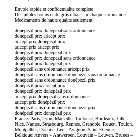
Envoie rapide et confidentialite complete
Des pilules bonus et de gros rabais sur chaque commande
Medicaments de haute qualite seulement
donepezil prix donepezil sans ordonnance
donepezil prix aricept prix
aricept prix donepezil prix
aricept prix aricept prix
donepezil prix donepezil prix
donépézil prix donepezil sans ordonnance
donépézil prix donepezil prix
donepezil sans ordonnance aricept prix
donepezil sans ordonnance donepezil sans ordonnance
donepezil sans ordonnance donépézil prix
donépézil prix aricept prix
donepezil prix donépézil prix
aricept prix donepezil sans ordonnance
aricept prix donépézil prix
donepezil sans ordonnance donepezil prix
donépézil prix donépézil prix
France: Paris, Lyon, Marseille, Toulouse, Bordeaux, Lille,
Nice, Nantes, Strasbourg, Rennes, Grenoble, Rouen, Toulon,
Montpellier, Douai et Lens, Avignon, Saint-Etienne.
Belgique: Anvers – Antwerpen, Louvain – Leuven, Bruges –