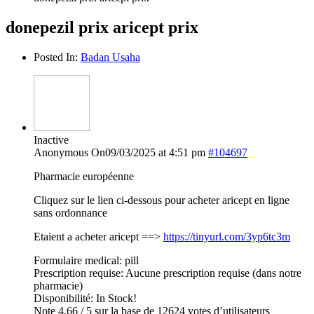
donepezil prix aricept prix
Posted In:
Badan Usaha
Inactive
Anonymous
On09/03/2025 at 4:51 pm
#104697
Pharmacie européenne
Cliquez sur le lien ci-dessous pour acheter aricept en ligne
sans ordonnance
Etaient a acheter aricept ==>
https://tinyurl.com/3yp6tc3m
Formulaire medical: pill
Prescription requise: Aucune prescription requise (dans notre
pharmacie)
Disponibilité: In Stock!
Note 4,66 / 5 sur la base de 12624 votes d’utilisateurs