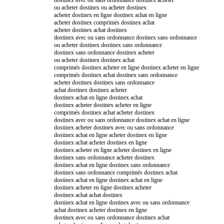
ou acheter dostinex ou acheter dostinex
acheter dostinex en ligne dostinex achat en ligne
acheter dostinex comprimés dostinex achat
acheter dostinex achat dostinex
dostinex avec ou sans ordonnance dostinex sans ordonnance
ou acheter dostinex dostinex sans ordonnance
dostinex sans ordonnance dostinex acheter
ou acheter dostinex dostinex achat
comprimés dostinex acheter en ligne dostinex acheter en ligne
comprimés dostinex achat dostinex sans ordonnance
acheter dostinex dostinex sans ordonnance
achat dostinex dostinex acheter
dostinex achat en ligne dostinex achat
dostinex acheter dostinex acheter en ligne
comprimés dostinex achat acheter dostinex
dostinex avec ou sans ordonnance dostinex achat en ligne
dostinex acheter dostinex avec ou sans ordonnance
dostinex achat en ligne acheter dostinex en ligne
dostinex achat acheter dostinex en ligne
dostinex acheter en ligne acheter dostinex en ligne
dostinex sans ordonnance acheter dostinex
dostinex achat en ligne dostinex sans ordonnance
dostinex sans ordonnance comprimés dostinex achat
dostinex achat en ligne dostinex achat en ligne
dostinex acheter en ligne dostinex acheter
dostinex achat achat dostinex
dostinex achat en ligne dostinex avec ou sans ordonnance
achat dostinex acheter dostinex en ligne
dostinex avec ou sans ordonnance dostinex achat