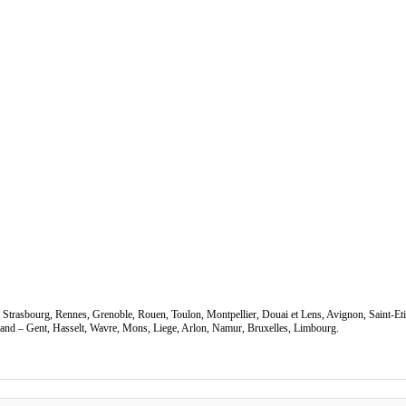
s, Strasbourg, Rennes, Grenoble, Rouen, Toulon, Montpellier, Douai et Lens, Avignon, Saint-Et
nd – Gent, Hasselt, Wavre, Mons, Liege, Arlon, Namur, Bruxelles, Limbourg.