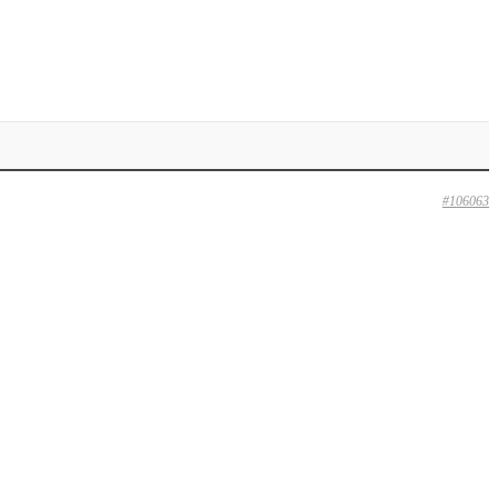
#106063