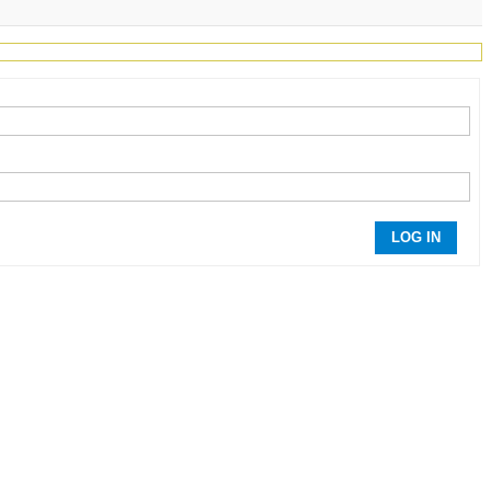
LOG IN