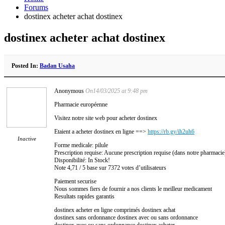
Forums
dostinex acheter achat dostinex
dostinex acheter achat dostinex
Posted In:
Badan Usaha
Anonymous
On14/03/2025 at 9:48 pm
Pharmacie européenne
Visitez notre site web pour acheter dostinex
Etaient a acheter dostinex en ligne ==>
https://rb.gy/ih2uh6
Inactive
Forme medicale: pilule
Prescription requise: Aucune prescription requise (dans notre pharmacie
Disponibilité: In Stock!
Note 4,71 / 5 base sur 7372 votes d’utilisateurs
Paiement securise
Nous sommes fiers de fournir a nos clients le meilleur medicament
Resultats rapides garantis
dostinex acheter en ligne comprimés dostinex achat
dostinex sans ordonnance dostinex avec ou sans ordonnance
dostinex avec ou sans ordonnance dostinex acheter