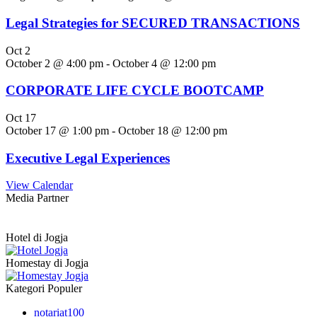
Legal Strategies for SECURED TRANSACTIONS
Oct
2
October 2 @ 4:00 pm
-
October 4 @ 12:00 pm
CORPORATE LIFE CYCLE BOOTCAMP
Oct
17
October 17 @ 1:00 pm
-
October 18 @ 12:00 pm
Executive Legal Experiences
View Calendar
Media Partner
Hotel di Jogja
Homestay di Jogja
Kategori Populer
notariat
100