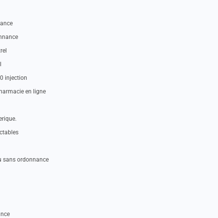
nance
onnance
rel
l
0 injection
harmacie en ligne
erique.
ectables
ou sans ordonnance
ance