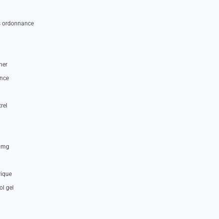
ns ordonnance
her
ance
rel
50mg
rique
ol gel