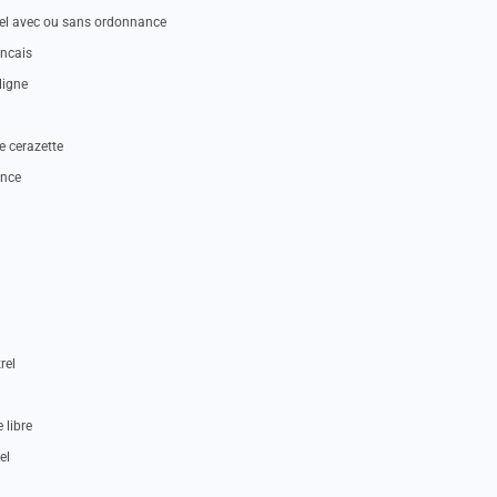
trel avec ou sans ordonnance
ancais
ligne
l
e cerazette
ance
rel
 libre
el