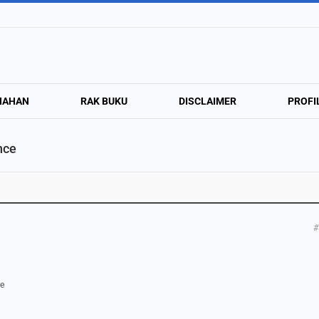
NAHAN
RAK BUKU
DISCLAIMER
PROFI
nce
#
te