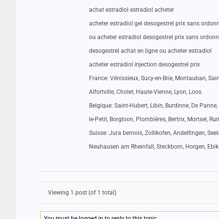
achat estradiol estradiol acheter
acheter estradiol gel desogestrel prix sans ordo
ou acheter estradiol desogestrel prix sans ordon
desogestrel achat en ligne ou acheter estradiol
acheter estradiol injection desogestrel prix
France: Vénissieux, Sucy-en-Brie, Montauban, Sa
Alfortville, Cholet, Haute-Vienne, Lyon, Loos.
Belgique: Saint-Hubert, Libin, Burdinne, De Panne
le-Petit, Borgloon, Plombières, Bertrix, Mortsel, R
Suisse: Jura bernois, Zollikofen, Andelfingen, Seel
Neuhausen am Rheinfall, Steckborn, Horgen, Ebik
Viewing 1 post (of 1 total)
You must be logged in to reply to this topic.