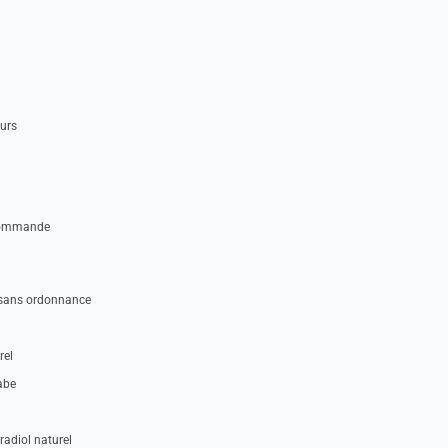
eurs
 commande
u sans ordonnance
rel
abe
adiol naturel