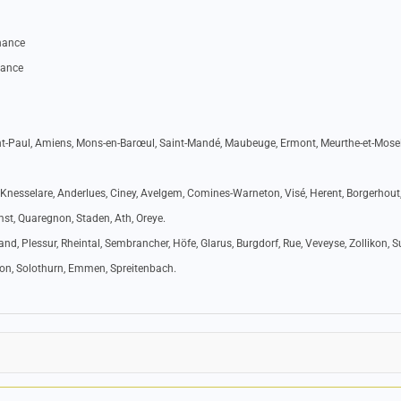
nnance
nance
int-Paul, Amiens, Mons-en-Barœul, Saint-Mandé, Maubeuge, Ermont, Meurthe-et-Mosel
, Knesselare, Anderlues, Ciney, Avelgem, Comines-Warneton, Visé, Herent, Borgerhout
umst, Quaregnon, Staden, Ath, Oreye.
and, Plessur, Rheintal, Sembrancher, Höfe, Glarus, Burgdorf, Rue, Veveyse, Zollikon, S
on, Solothurn, Emmen, Spreitenbach.