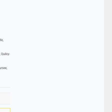
le,
, Quévy-
ursee,