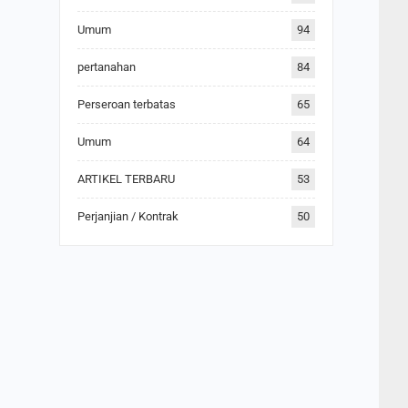
Umum
94
pertanahan
84
Perseroan terbatas
65
Umum
64
ARTIKEL TERBARU
53
Perjanjian / Kontrak
50