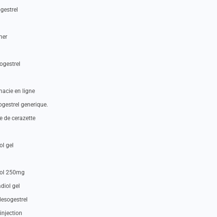
gestrel
her
ogestrel
macie en ligne
ogestrel generique.
e de cerazette
ol gel
diol 250mg
diol gel
desogestrel
injection