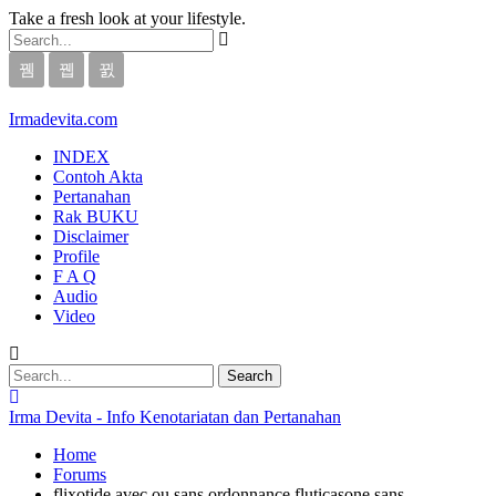
Take a fresh look at your lifestyle.
Irmadevita.com
INDEX
Contoh Akta
Pertanahan
Rak BUKU
Disclaimer
Profile
F A Q
Audio
Video
Irma Devita - Info Kenotariatan dan Pertanahan
Home
Forums
flixotide avec ou sans ordonnance fluticasone sans