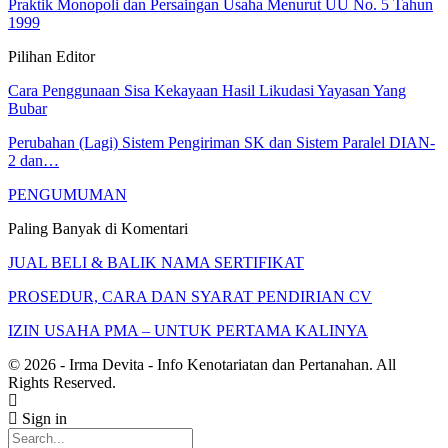
Praktik Monopoli dan Persaingan Usaha Menurut UU No. 5 Tahun
1999
Pilihan Editor
Cara Penggunaan Sisa Kekayaan Hasil Likudasi Yayasan Yang
Bubar
Perubahan (Lagi) Sistem Pengiriman SK dan Sistem Paralel DIAN-
2 dan…
PENGUMUMAN
Paling Banyak di Komentari
JUAL BELI & BALIK NAMA SERTIFIKAT
PROSEDUR, CARA DAN SYARAT PENDIRIAN CV
IZIN USAHA PMA – UNTUK PERTAMA KALINYA
© 2026 - Irma Devita - Info Kenotariatan dan Pertanahan. All
Rights Reserved.
Sign in