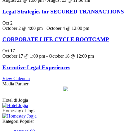
August 22 @ 1:00 pm
-
August 23 @ 11:00 am
Legal Strategies for SECURED TRANSACTIONS
Oct
2
October 2 @ 4:00 pm
-
October 4 @ 12:00 pm
CORPORATE LIFE CYCLE BOOTCAMP
Oct
17
October 17 @ 1:00 pm
-
October 18 @ 12:00 pm
Executive Legal Experiences
View Calendar
Media Partner
Hotel di Jogja
Homestay di Jogja
Kategori Populer