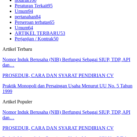
notariat
100
Peraturan Terkait
95
Umum
94
pertanahan
84
Perseroan terbatas
65
Umum
64
ARTIKEL TERBARU
53
Perjanjian / Kontrak
50
Artikel Terbaru
Nomor Induk Berusaha (NIB) Berfungsi Sebagai SIUP, TDP, API
dan…
PROSEDUR, CARA DAN SYARAT PENDIRIAN CV
Praktik Monopoli dan Persaingan Usaha Menurut UU No. 5 Tahun
1999
Artikel Populer
Nomor Induk Berusaha (NIB) Berfungsi Sebagai SIUP, TDP, API
dan…
PROSEDUR, CARA DAN SYARAT PENDIRIAN CV