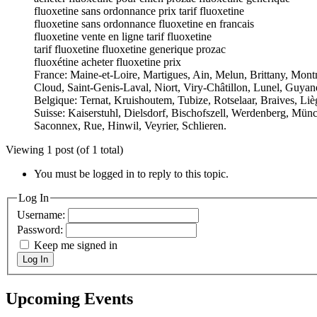
fluoxetine sans ordonnance prix tarif fluoxetine
fluoxetine sans ordonnance fluoxetine en francais
fluoxetine vente en ligne tarif fluoxetine
tarif fluoxetine fluoxetine generique prozac
fluoxétine acheter fluoxetine prix
France: Maine-et-Loire, Martigues, Ain, Melun, Brittany, Mon
Cloud, Saint-Genis-Laval, Niort, Viry-Châtillon, Lunel, Guyan
Belgique: Ternat, Kruishoutem, Tubize, Rotselaar, Braives, L
Suisse: Kaiserstuhl, Dielsdorf, Bischofszell, Werdenberg, Mün
Saconnex, Rue, Hinwil, Veyrier, Schlieren.
Viewing 1 post (of 1 total)
You must be logged in to reply to this topic.
Log In
Username:
Password:
Keep me signed in
Log In
Upcoming Events