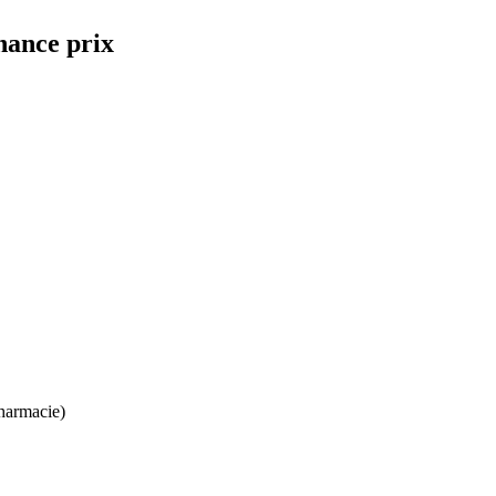
nance prix
harmacie)