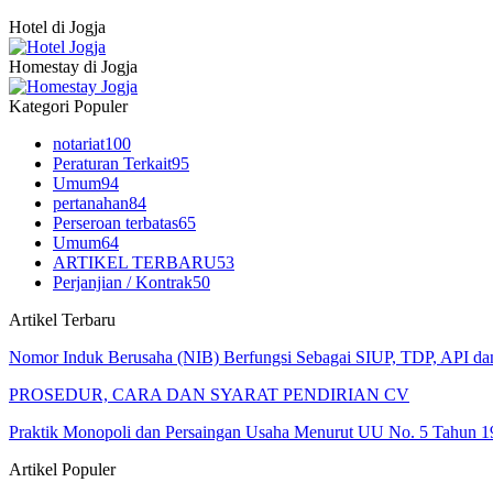
Hotel di Jogja
Homestay di Jogja
Kategori Populer
notariat
100
Peraturan Terkait
95
Umum
94
pertanahan
84
Perseroan terbatas
65
Umum
64
ARTIKEL TERBARU
53
Perjanjian / Kontrak
50
Artikel Terbaru
Nomor Induk Berusaha (NIB) Berfungsi Sebagai SIUP, TDP, API d
PROSEDUR, CARA DAN SYARAT PENDIRIAN CV
Praktik Monopoli dan Persaingan Usaha Menurut UU No. 5 Tahun 1
Artikel Populer