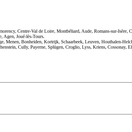
tmorency, Centre-Val de Loire, Montbéliard, Aude, Romans-sur-Isère,
e, Agen, Joué-lès-Tours.
iège, Menen, Bonheiden, Kortrijk, Schaarbeek, Leuven, Houthalen-Hel
chenstein, Cully, Payerne, Splügen, Croglio, Lyss, Kriens, Cossonay, 