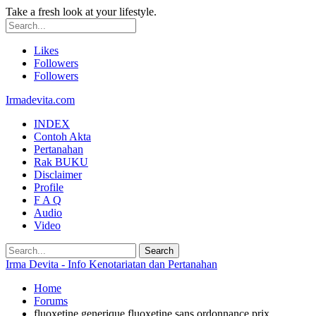
Take a fresh look at your lifestyle.
Likes
Followers
Followers
Irmadevita.com
INDEX
Contoh Akta
Pertanahan
Rak BUKU
Disclaimer
Profile
F A Q
Audio
Video
Irma Devita - Info Kenotariatan dan Pertanahan
Home
Forums
fluoxetine generique fluoxetine sans ordonnance prix