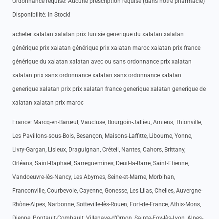
Ordonnance requise: Aucune prescription requise (dans notre pharmacie)
Disponibilité: In Stock!
acheter xalatan xalatan prix tunisie generique du xalatan xalatan
générique prix xalatan générique prix xalatan maroc xalatan prix france
générique du xalatan xalatan avec ou sans ordonnance prix xalatan
xalatan prix sans ordonnance xalatan sans ordonnance xalatan
generique xalatan prix prix xalatan france generique xalatan generique de
xalatan xalatan prix maroc
France: Marcq-en-Barœul, Vaucluse, Bourgoin-Jallieu, Amiens, Thionville,
Les Pavillons-sous-Bois, Besançon, Maisons-Laffitte, Libourne, Yonne,
Livry-Gargan, Lisieux, Draguignan, Créteil, Nantes, Cahors, Brittany,
Orléans, Saint-Raphaël, Sarreguemines, Deuil-la-Barre, Saint-Etienne,
Vandoeuvre-lès-Nancy, Les Abymes, Seine-et-Marne, Morbihan,
Franconville, Courbevoie, Cayenne, Gonesse, Les Lilas, Chelles, Auvergne-
Rhône-Alpes, Narbonne, Sotteville-lès-Rouen, Fort-de-France, Athis-Mons,
Dieppe, Pontault-Combault, Villenave-d’Ornon, Sainte-Foy-lès-Lyon, Alpes-