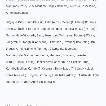
Maritimes, Paris, Seine-Maritime, Grigny, Sannois, Loiret, La Possession,
Annemasse, Belfort.
Belgique: Diest, Saint-Ghislain, Aalst (Alost), Menen (fr: Menin), Brussels,
Eeklo, Châtelet, Tielt, Gistel, Brugge, Le Rœulx, Florenville, Huy (nl: Hoei),
Namur, Halle-Vilvoorde, Gand, Beaumont, Tournai (nl: Doornik), Wavre,
Tongeren (fr: Tongres), Andenne, Diksmuide (Dixmude), Beauraing, Ath,
Bruges, Antoing, Binche, Turnhout, Diksmuide, Bastogne,
Malmedy (de: Malmünde), Deinze, Mechelen, Charleroi, Herk-de-
Stad (fr: Herck-la-Ville), Blankenberge, Ghent (nl, de: Gent, fr: Gand),
Kortrijk, Bouillon, Kortrijk (fr: Courtrai), Sint-Niklaas (fr: Saint-Nicolas),
Ypres, Nivelles (nl: Nijvel), Limbourg, Harelbeke, Arlon (nl: Aarlen; de: Arel),
Houffalize, Tournai, Arlon, Philippeville.