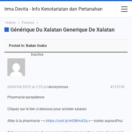
Irma Devita - Info Kenotariatan dan Pertanahan
Home
Forums
Générique Du Xalatan Generique De Xalatan
Posted In:
Badan Usaha
Inactive
On04/04/2025 at 3:55 pm
Anonymous
#125196
Pharmacie européenne
Cliquez sur le lien ci-dessous pour acheter xalatan
Allez à la pharmacie —>
https://cutt.ly/mGWmA2q
<— visitez aujourd’hui