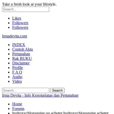
Take a fresh look at your lifestyle.
Likes
Followers
Followers
Irmadevita.com
INDEX
Contoh Akta
Pertanahan
Rak BUKU
Disclaimer
Profile
F A Q
Audio
Video
Irma Devita - Info Kenotariatan dan Pertanahan
Home
Forums
hydroxychloroquine ou acheter hydroxychloroquine acheter