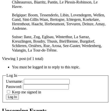
Châteauroux, Biarritz, Pantin, Le Plessis-Robinson, Le
Havre.
Belgique: Boom, Tessenderlo, Libin, Lovendegem, Wellen,
Gand, Sint-Gillis-Waas, Bertogne, Ichtegem, Koekelare,
Herenthout, Haacht, Herbeumont, Tervuren, Deinze, Amay,
Andenne.
Suisse: Ilanz, Zug, Eglisau, Winterthur, La Sarraz,
Kreuzlingen, Boudry, Thusis, Biel/Bienne, Burgdorf,
Schlieren, Orsières, Rue, Arosa, See-Gaster, Werdenberg,
Valangin, La Tour-de-Trême.
Viewing 1 post (of 1 total)
You must be logged in to reply to this topic.
Log In
Username:
Password:
Keep me signed in
Log In
Upcoming Events