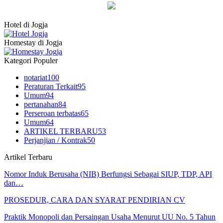
Hotel di Jogja
Homestay di Jogja
Kategori Populer
notariat
100
Peraturan Terkait
95
Umum
94
pertanahan
84
Perseroan terbatas
65
Umum
64
ARTIKEL TERBARU
53
Perjanjian / Kontrak
50
Artikel Terbaru
Nomor Induk Berusaha (NIB) Berfungsi Sebagai SIUP, TDP, API
dan…
PROSEDUR, CARA DAN SYARAT PENDIRIAN CV
Praktik Monopoli dan Persaingan Usaha Menurut UU No. 5 Tahun