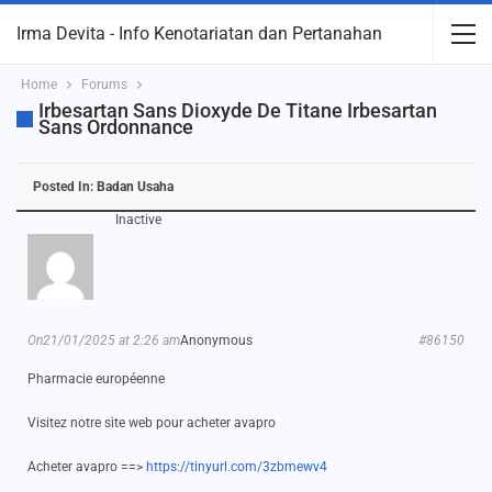
Irma Devita - Info Kenotariatan dan Pertanahan
Home
Forums
Irbesartan Sans Dioxyde De Titane Irbesartan
Sans Ordonnance
Posted In:
Badan Usaha
Inactive
On21/01/2025 at 2:26 am
Anonymous
#86150
Pharmacie européenne
Visitez notre site web pour acheter avapro
Acheter avapro ==>
https://tinyurl.com/3zbmewv4