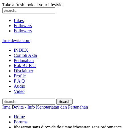
Take a fresh look at your lifestyle.
Likes
Followers
Followers
Irmadevita.com
INDEX
Contoh Akta
Pertanahan
Rak BUKU
Disclaimer
Profile
F A Q
Audio
Video
Irma Devita - Info Kenotariatan dan Pertanahan
Home
Forums
irbesartan sans dioxyde de titane irbesartan sans ordonnance