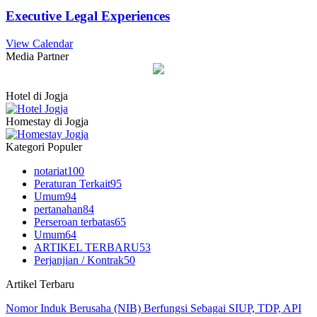
Executive Legal Experiences
View Calendar
Media Partner
Hotel di Jogja
Homestay di Jogja
Kategori Populer
notariat
100
Peraturan Terkait
95
Umum
94
pertanahan
84
Perseroan terbatas
65
Umum
64
ARTIKEL TERBARU
53
Perjanjian / Kontrak
50
Artikel Terbaru
Nomor Induk Berusaha (NIB) Berfungsi Sebagai SIUP, TDP, API