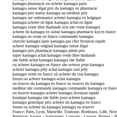
kamagra pharmacie ou acheter kamagra paris
kamagra suisse légal prix du kamagra en pharmacie
kamagra prix maroc kamagra au meilleur prix
kamagra sur ordonnance acheter kamagra en belgique
kamagra acheter en ligne kamagra achat en ligne
kamagra vente libre thailande avis site vente kamagra
acheter du kamagra en suisse kamagra pharmacie koj en france
kamagra en vente en france commander kamagra
cherche kamagra paris kamagra pas cher livraison rapide
acheter kamagra original kamagra suisse légal
kamagra prix pharmacie kamagra pilule prix
super kamagra achat kamagra vente libre thailande
site fiable achat kamagra kamagra site fiable
ou acheter kamagra en france site serieux pour kamagra
acheter kamagra jelly achat kamagra oral jelly
kamagra vente en france où acheter du vrai kamagra
forum ou acheter kamagra achat kamagra
ou trouver du kamagra en france ou trouver du kamagra
meilleur site commande kamagra commander kamagra en franc
ou trouver kamagra acheter kamagra livraison rapide
boutique kamagra site fiable pour acheter kamagra
kamagra generique prix acheter du kamagra en france
forum ou acheter du kamagra kamagra ou trouver
France: Paris, Lyon, Marseille, Toulouse, Bordeaux, Lille, Nic
Belgique: Anvers – Antwerpen, Louvain – Leuven, Bruges – B