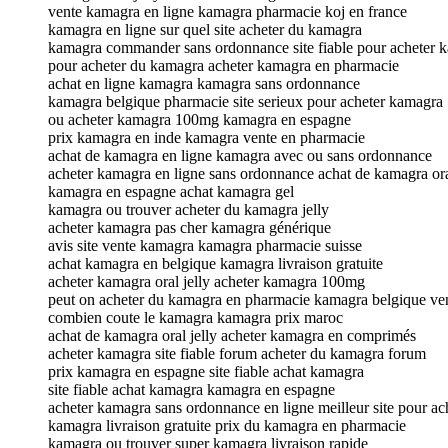
vente kamagra en ligne kamagra pharmacie koj en france
kamagra en ligne sur quel site acheter du kamagra
kamagra commander sans ordonnance site fiable pour acheter 
pour acheter du kamagra acheter kamagra en pharmacie
achat en ligne kamagra kamagra sans ordonnance
kamagra belgique pharmacie site serieux pour acheter kamagra
ou acheter kamagra 100mg kamagra en espagne
prix kamagra en inde kamagra vente en pharmacie
achat de kamagra en ligne kamagra avec ou sans ordonnance
acheter kamagra en ligne sans ordonnance achat de kamagra ora
kamagra en espagne achat kamagra gel
kamagra ou trouver acheter du kamagra jelly
acheter kamagra pas cher kamagra générique
avis site vente kamagra kamagra pharmacie suisse
achat kamagra en belgique kamagra livraison gratuite
acheter kamagra oral jelly acheter kamagra 100mg
peut on acheter du kamagra en pharmacie kamagra belgique ven
combien coute le kamagra kamagra prix maroc
achat de kamagra oral jelly acheter kamagra en comprimés
acheter kamagra site fiable forum acheter du kamagra forum
prix kamagra en espagne site fiable achat kamagra
site fiable achat kamagra kamagra en espagne
acheter kamagra sans ordonnance en ligne meilleur site pour a
kamagra livraison gratuite prix du kamagra en pharmacie
kamagra ou trouver super kamagra livraison rapide