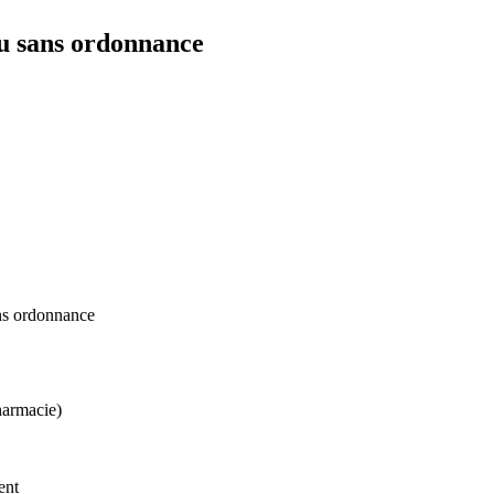
u sans ordonnance
ans ordonnance
harmacie)
ent