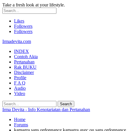
Take a fresh look at your lifestyle.
Likes
Followers
Followers
Irmadevita.com
INDEX
Contoh Akta
Pertanahan
Rak BUKU
Disclaimer
Profile
F A Q
Audio
Video
Irma Devita - Info Kenotariatan dan Pertanahan
Home
Forums
kamagra sans ordonnance kamagra avec ou sans ordonnance