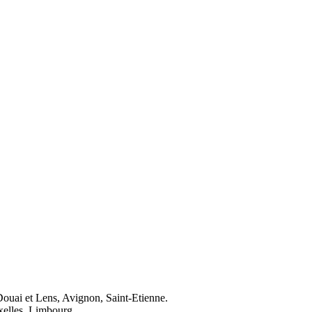
Douai et Lens, Avignon, Saint-Etienne.
elles, Limbourg.