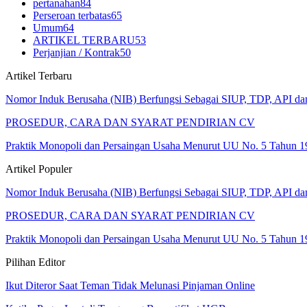
pertanahan
84
Perseroan terbatas
65
Umum
64
ARTIKEL TERBARU
53
Perjanjian / Kontrak
50
Artikel Terbaru
Nomor Induk Berusaha (NIB) Berfungsi Sebagai SIUP, TDP, API d
PROSEDUR, CARA DAN SYARAT PENDIRIAN CV
Praktik Monopoli dan Persaingan Usaha Menurut UU No. 5 Tahun 1
Artikel Populer
Nomor Induk Berusaha (NIB) Berfungsi Sebagai SIUP, TDP, API d
PROSEDUR, CARA DAN SYARAT PENDIRIAN CV
Praktik Monopoli dan Persaingan Usaha Menurut UU No. 5 Tahun 1
Pilihan Editor
Ikut Diteror Saat Teman Tidak Melunasi Pinjaman Online