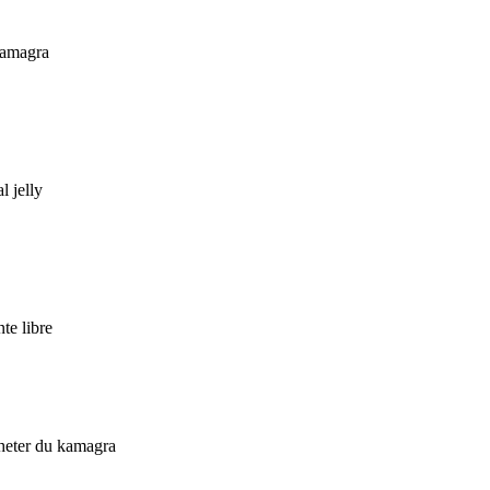
kamagra
l jelly
te libre
cheter du kamagra