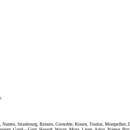
e
e, Nantes, Strasbourg, Rennes, Grenoble, Rouen, Toulon, Montpellier, 
rugge, Gand – Gent, Hasselt, Wavre, Mons, Liege, Arlon, Namur, Brux