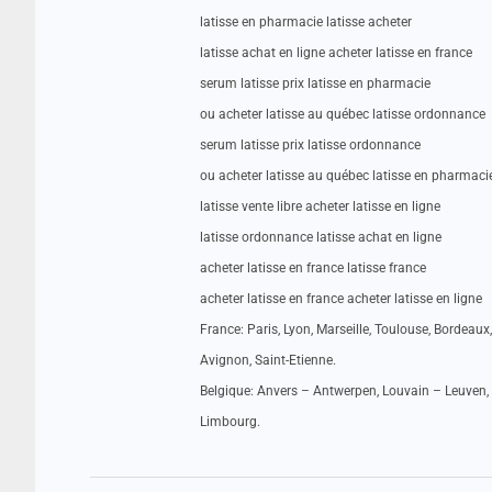
latisse en pharmacie latisse acheter
latisse achat en ligne acheter latisse en france
serum latisse prix latisse en pharmacie
ou acheter latisse au québec latisse ordonnance
serum latisse prix latisse ordonnance
ou acheter latisse au québec latisse en pharmaci
latisse vente libre acheter latisse en ligne
latisse ordonnance latisse achat en ligne
acheter latisse en france latisse france
acheter latisse en france acheter latisse en ligne
France: Paris, Lyon, Marseille, Toulouse, Bordeaux,
Avignon, Saint-Etienne.
Belgique: Anvers – Antwerpen, Louvain – Leuven, 
Limbourg.