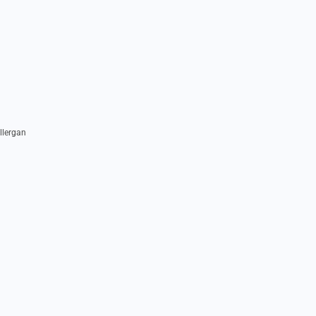
llergan