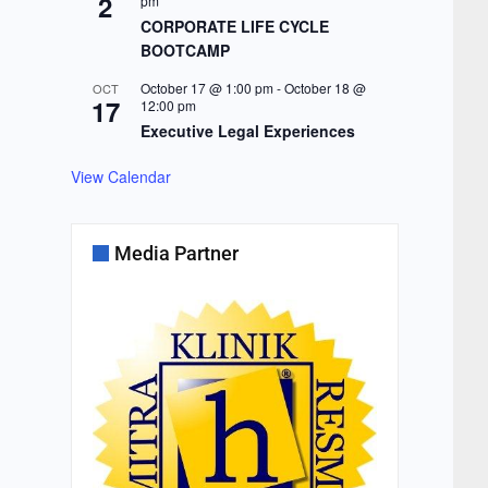
2
pm
CORPORATE LIFE CYCLE
BOOTCAMP
October 17 @ 1:00 pm
-
October 18 @
OCT
17
12:00 pm
Executive Legal Experiences
View Calendar
Media Partner