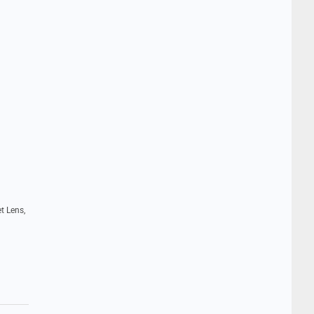
t Lens,