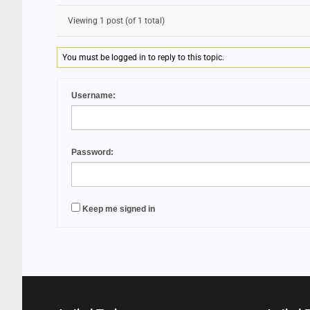
Viewing 1 post (of 1 total)
You must be logged in to reply to this topic.
Username:
Password:
Keep me signed in