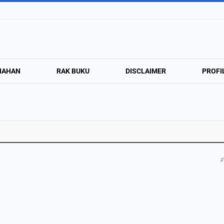
NAHAN
RAK BUKU
DISCLAIMER
PROFI
#