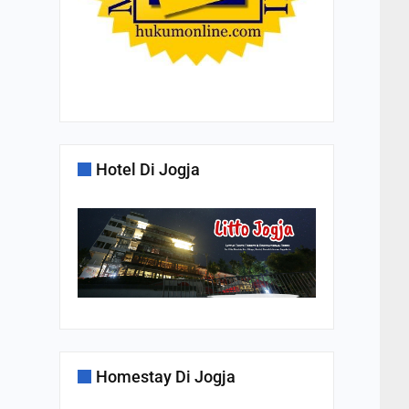
Hotel Di Jogja
Homestay Di Jogja