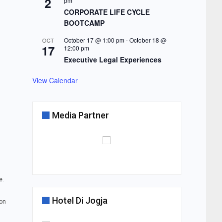
2
pm
CORPORATE LIFE CYCLE
BOOTCAMP
October 17 @ 1:00 pm
-
October 18 @
OCT
17
12:00 pm
Executive Legal Experiences
View Calendar
Media Partner
e.
Hotel Di Jogja
ion