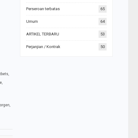
Perseroan terbatas
65
Umum
64
ARTIKEL TERBARU
53
Perjanjian / Kontrak
50
tbets,
e,
Horgen,