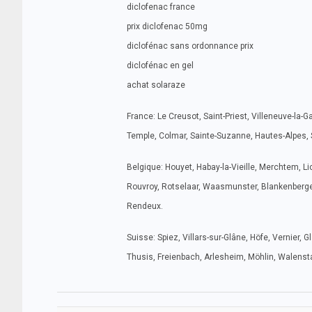
diclofenac france
prix diclofenac 50mg
diclofénac sans ordonnance prix
diclofénac en gel
achat solaraze
France: Le Creusot, Saint-Priest, Villeneuve-la-G
Temple, Colmar, Sainte-Suzanne, Hautes-Alpes, 
Belgique: Houyet, Habay-la-Vieille, Merchtem, L
Rouvroy, Rotselaar, Waasmunster, Blankenberge,
Rendeux.
Suisse: Spiez, Villars-sur-Glâne, Höfe, Vernier, 
Thusis, Freienbach, Arlesheim, Möhlin, Walensta