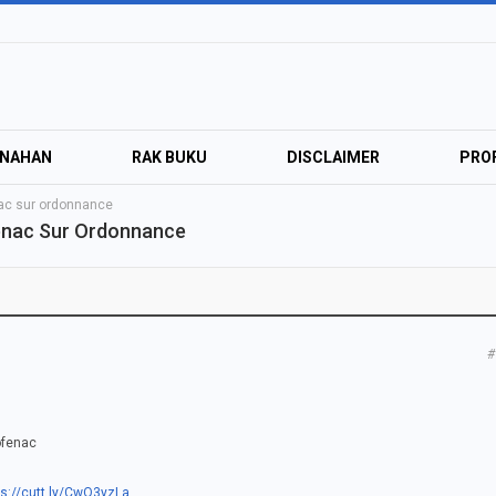
ANAHAN
RAK BUKU
DISCLAIMER
PROF
nac sur ordonnance
fenac Sur Ordonnance
#
ofenac
ps://cutt.ly/CwQ3yzLa