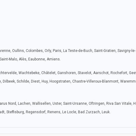
arenne, Oullins, Colombes, Orly, Paris, La Teste-de-Buch, Saint-Gratien, Savigny-le-
Saint-Malo, Alès, Eaubonne, Amiens.
ichtervelde, Wachtebeke, Châtelet, Ganshoren, Stavelot, Aarschot, Rochefort, Gee
 Dilbeek, Schilde, Diest, Huy, Hoogstraten, Chastre-Villeroux-Blanmont, Waremm
Glarus Nord, Lachen, Wallisellen, Uster, Saint-Ursanne, Oftringen, Riva San Vitale, 
dt, Steffisburg, Regensdorf, Renens, Le Locle, Bad Zurzach, Leuk.