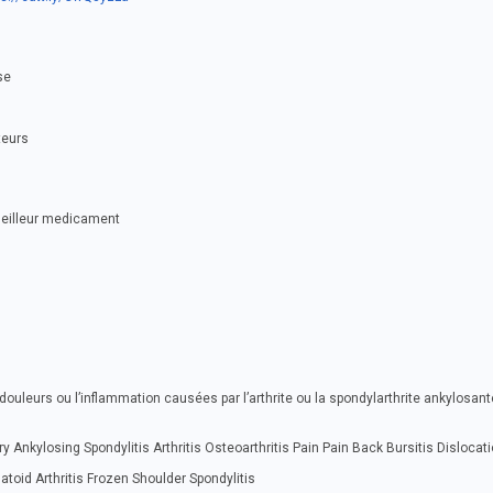
se
teurs
meilleur medicament
douleurs ou l’inflammation causées par l’arthrite ou la spondylarthrite ankylosant
y Ankylosing Spondylitis Arthritis Osteoarthritis Pain Pain Back Bursitis Dislocat
toid Arthritis Frozen Shoulder Spondylitis