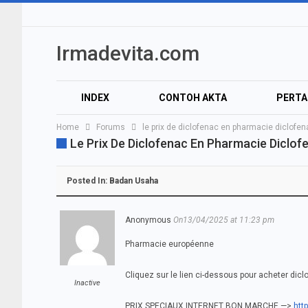
Irmadevita.com
INDEX
CONTOH AKTA
PERT
Home
Forums
le prix de diclofenac en pharmacie diclofe
Le Prix De Diclofenac En Pharmacie Diclo
Posted In:
Badan Usaha
Anonymous
On13/04/2025 at 11:23 pm
Pharmacie européenne
Cliquez sur le lien ci-dessous pour acheter dicl
Inactive
PRIX SPECIAUX INTERNET BON MARCHE —>
htt