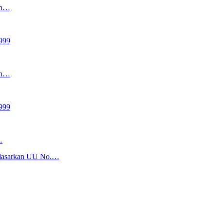
an…
999
an…
999
…
sarkan UU No.…