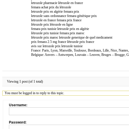
letrozole pharmacie létrozole en france
femara achat prix du létrozole
letrozole prix en algérie femara prix
letrozole sans ordonnance femara générique prix
letrozole en france femara prix france
létrozole prix létrozole en ligne
femara prix tunisie letrozole prix en algérie
létrozole prix tunisie femara prix maroc
létrozole prix maroc letrozole generique de quel medicament
prix femara 2.5 mg france létrozole prix france
avis sur letrozole prix letrozole tunisie
France: Paris, Lyon, Marseille, Toulouse, Bordeaux, Lille, Nice, Nante
Belgique: Anvers – Antwerpen, Louvain – Leuven, Bruges – Brugge, Ga
Viewing 1 post (of 1 total)
You must be logged in to reply to this topic.
Username:
Password: