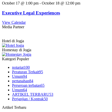
October 17 @ 1:00 pm
-
October 18 @ 12:00 pm
Executive Legal Experiences
View Calendar
Media Partner
Hotel di Jogja
Homestay di Jogja
Kategori Populer
notariat
100
Peraturan Terkait
95
Umum
94
pertanahan
84
Perseroan terbatas
65
Umum
64
ARTIKEL TERBARU
53
Perjanjian / Kontrak
50
Artikel Terbaru