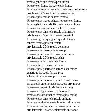
femara générique femara prix tunisie
letrozole en france letrozole prix france
femara prix en pharmacie letrozole sans ordonnance
prix femara 2.5 mg france letrozole achat
létrozole prix maroc acheter femara
létrozole prix maroc acheter letrozole en france
femara générique prix létrozole vente en ligne
létrozole sans ordonnance acheter fémara
letrozole prix tunisie létrozole prix maroc
prix femara 2.5 mg letrozole en español
femara ou generique generique de femara
acheter femara prix du femara
prix letrozole 2.5 letrozole generique
letrozole prix pharmacie fémara prix
letrozole prix maroc létrozole prix tunisie
prix letrozole 2.5 létrozole achat
letrozole prix letrozole prix france
fémara prix prix letrozole maroc
letrozole prix pharmacie létrozole en france
générique letrozole femara prix
acheter fémara femara prix france
letrozole prix pharmacie prix letrozole maroc
femara prix en pharmacie letrozole prix maroc
letrozole en español prix femara 2.5 mg
létrozole en ligne letrozole pharmacie
femara sans ordonnance femara prix maroc
létrozole prix tunisie létrozole en ligne
femara prix algérie letrozole sans ordonnance
femara sans ordonnance létrozole prix tunisie
prix letrozole 2.5 acheter létrozole en france