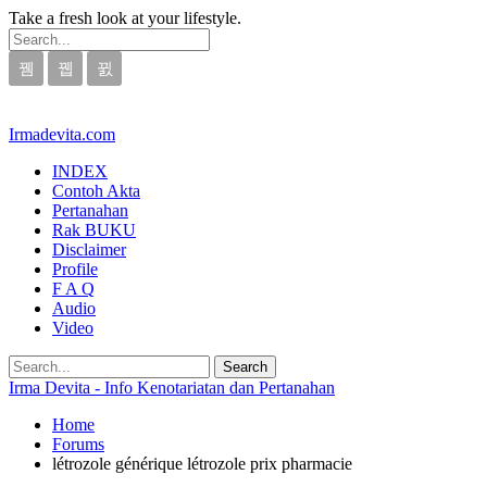
Take a fresh look at your lifestyle.
Irmadevita.com
INDEX
Contoh Akta
Pertanahan
Rak BUKU
Disclaimer
Profile
F A Q
Audio
Video
Irma Devita - Info Kenotariatan dan Pertanahan
Home
Forums
létrozole générique létrozole prix pharmacie