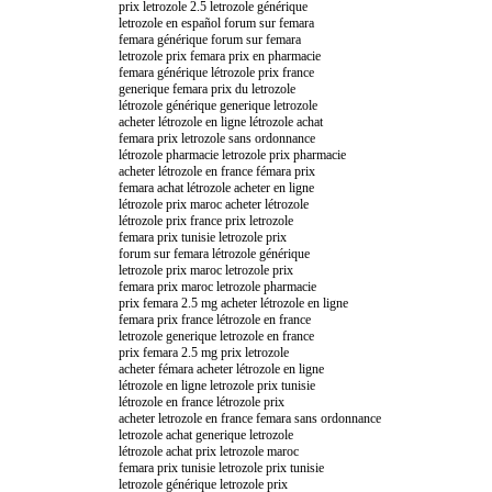
prix letrozole 2.5 letrozole générique
letrozole en español forum sur femara
femara générique forum sur femara
letrozole prix femara prix en pharmacie
femara générique létrozole prix france
generique femara prix du letrozole
létrozole générique generique letrozole
acheter létrozole en ligne létrozole achat
femara prix letrozole sans ordonnance
létrozole pharmacie letrozole prix pharmacie
acheter létrozole en france fémara prix
femara achat létrozole acheter en ligne
létrozole prix maroc acheter létrozole
létrozole prix france prix letrozole
femara prix tunisie letrozole prix
forum sur femara létrozole générique
letrozole prix maroc letrozole prix
femara prix maroc letrozole pharmacie
prix femara 2.5 mg acheter létrozole en ligne
femara prix france létrozole en france
letrozole generique letrozole en france
prix femara 2.5 mg prix letrozole
acheter fémara acheter létrozole en ligne
létrozole en ligne letrozole prix tunisie
létrozole en france létrozole prix
acheter letrozole en france femara sans ordonnance
letrozole achat generique letrozole
létrozole achat prix letrozole maroc
femara prix tunisie letrozole prix tunisie
letrozole générique letrozole prix