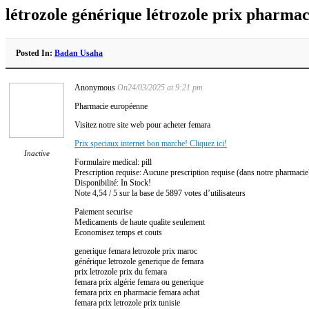
létrozole générique létrozole prix pharmac
Posted In:
Badan Usaha
Anonymous
On24/03/2025 at 9:21 pm
Pharmacie européenne
Visitez notre site web pour acheter femara
Prix speciaux internet bon marche! Cliquez ici!
Inactive
Formulaire medical: pill
Prescription requise: Aucune prescription requise (dans notre pharmacie
Disponibilité: In Stock!
Note 4,54 / 5 sur la base de 5897 votes d’utilisateurs
Paiement securise
Medicaments de haute qualite seulement
Economisez temps et couts
generique femara letrozole prix maroc
générique letrozole generique de femara
prix letrozole prix du femara
femara prix algérie femara ou generique
femara prix en pharmacie femara achat
femara prix letrozole prix tunisie