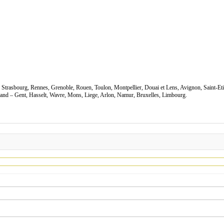
s, Strasbourg, Rennes, Grenoble, Rouen, Toulon, Montpellier, Douai et Lens, Avignon, Saint-Et
nd – Gent, Hasselt, Wavre, Mons, Liege, Arlon, Namur, Bruxelles, Limbourg.