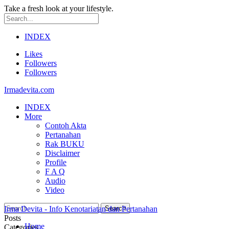
Take a fresh look at your lifestyle.
INDEX
Likes
Followers
Followers
Irmadevita.com
INDEX
More
Contoh Akta
Pertanahan
Rak BUKU
Disclaimer
Profile
F A Q
Audio
Video
Irma Devita - Info Kenotariatan dan Pertanahan
Posts
Home
Categories