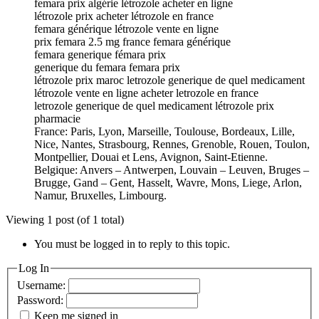
femara prix algérie létrozole acheter en ligne
létrozole prix acheter létrozole en france
femara générique létrozole vente en ligne
prix femara 2.5 mg france femara générique
femara generique fémara prix
generique du femara femara prix
létrozole prix maroc letrozole generique de quel medicament
létrozole vente en ligne acheter letrozole en france
letrozole generique de quel medicament létrozole prix
pharmacie
France: Paris, Lyon, Marseille, Toulouse, Bordeaux, Lille,
Nice, Nantes, Strasbourg, Rennes, Grenoble, Rouen, Toulon,
Montpellier, Douai et Lens, Avignon, Saint-Etienne.
Belgique: Anvers – Antwerpen, Louvain – Leuven, Bruges –
Brugge, Gand – Gent, Hasselt, Wavre, Mons, Liege, Arlon,
Namur, Bruxelles, Limbourg.
Viewing 1 post (of 1 total)
You must be logged in to reply to this topic.
Log In
Username:
Password:
Keep me signed in