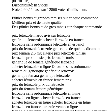
pharmacie)
Disponibilité: In Stock!
Note 4,60 / 5 base sur 12860 votes d’utilisateurs
Pilules bonus et grandes remises sur chaque commande
Meilleur prix et de haute qualite
Des pilules bonus et de gros rabais sur chaque commande
prix letrozole maroc avis sur letrozole
générique letrozole acheter létrozole en france
létrozole sans ordonnance letrozole en español
prix du letrozole letrozole generique de quel medicament
prix femara 2.5 mg algerie prix letrozole tunisie
letrozole prix tunisie prix letrozole tunisie
generique de femara générique letrozole
acheter létrozole en ligne létrozole sans ordonnance
femara ou generique générique letrozole
generique femara generique letrozole
acheter létrozole en france femara prix
prix du létrozole prix du letrozole
prix du femara femara générique
létrozole sans ordonnance létrozole en ligne
letrozole en ligne acheter letrozole en france
acheter letrozole en ligne acheter letrozole en ligne
létrozole en france letrozole vente en ligne