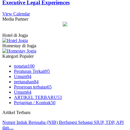
Executive Legal Experiences
View Calendar
Media Partner
Hotel di Jogja
Homestay di Jogja
Kategori Populer
notariat
100
Peraturan Terkait
95
Umum
94
pertanahan
84
Perseroan terbatas
65
Umum
64
ARTIKEL TERBARU
53
Perjanjian / Kontrak
50
Artikel Terbaru
Nomor Induk Berusaha (NIB) Berfungsi Sebagai SIUP, TDP, API
dan…