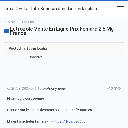
Irma Devita - Info Kenotariatan dan Pertanahan
Home
Forums
Letrozole Vente En Ligne Prix Femara 2.5 Mg
France
Posted In:
Badan Usaha
Inactive
On20/03/2025 at 6:15 am
Anonymous
#107846
Pharmacie européenne
Cliquez sur le lien ci-dessous pour acheter femara en ligne
Etaient a acheter femara -–>
https://rb.gy/ge73bc