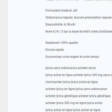
Formulaire medical: pill
Ordonnance requise: Aucune prescription requise
Disponibilité: In Stock!
Note 4,74 / 5 sur la base de 6665 votes d’utilisat
Seulement 100% qualite
Envoie rapide
Economisez votre argent et votre temps
lyrica sans ordonnance acheter lyrica
lyrica achat en ligne acheter lyrica 300 mg sans
commander lyrica lyrica achat en ligne
acheter lyrica en ligne lyrica sans ordonnance
acheter lyrica générique acheter lyrica générique
acheter lyrica 300 mg en ligne lyrica achat
lyrica achat en ligne lyrica achat en ligne