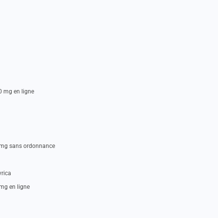
0 mg en ligne
00 mg sans ordonnance
yrica
 mg en ligne