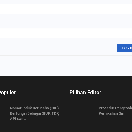
LOG I
Populer
Pilihan Editor
Nomor Induk Berusaha (NIB)
Prosedur Pengesa
Berfungsi Sebagai SIUP, TDP,
Pernikahan Siri
API dan…