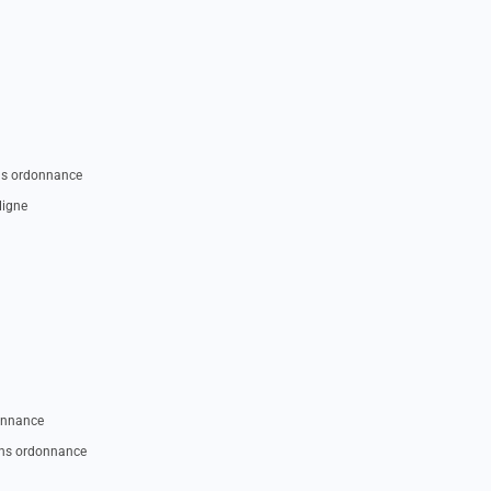
ans ordonnance
ligne
donnance
ans ordonnance