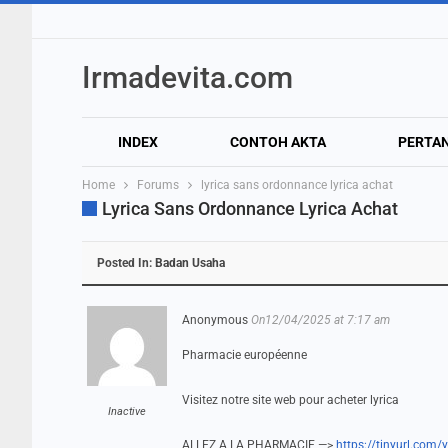
Irmadevita.com
INDEX
CONTOH AKTA
PERTA
Home
Forums
lyrica sans ordonnance lyrica achat
Lyrica Sans Ordonnance Lyrica Achat
Posted In:
Badan Usaha
Anonymous
On12/04/2025 at 7:17 am
Pharmacie européenne
Visitez notre site web pour acheter lyrica
Inactive
ALLEZ A LA PHARMACIE —>
https://tinyurl.com/