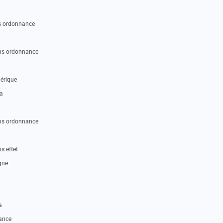
ns ordonnance
ans ordonnance
nérique
ca
ans ordonnance
s effet
gne
a
nance