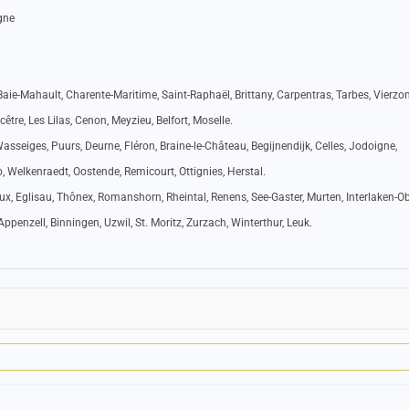
igne
 Baie-Mahault, Charente-Maritime, Saint-Raphaël, Brittany, Carpentras, Tarbes, Vierzon
cêtre, Les Lilas, Cenon, Meyzieu, Belfort, Moselle.
seiges, Puurs, Deurne, Fléron, Braine-le-Château, Begijnendijk, Celles, Jodoigne,
Welkenraedt, Oostende, Remicourt, Ottignies, Herstal.
vaux, Eglisau, Thônex, Romanshorn, Rheintal, Renens, See-Gaster, Murten, Interlaken-Ob
ppenzell, Binningen, Uzwil, St. Moritz, Zurzach, Winterthur, Leuk.