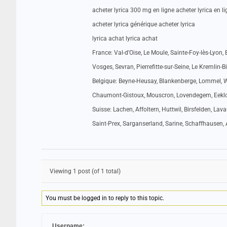
acheter lyrica 300 mg en ligne acheter lyrica en l
acheter lyrica générique acheter lyrica
lyrica achat lyrica achat
France: Val-d’Oise, Le Moule, Sainte-Foy-lès-Lyon,
Vosges, Sevran, Pierrefitte-sur-Seine, Le Kremlin-Bi
Belgique: Beyne-Heusay, Blankenberge, Lommel, Was
Chaumont-Gistoux, Mouscron, Lovendegem, Eeklo, 
Suisse: Lachen, Affoltern, Huttwil, Birsfelden, La
Saint-Prex, Sarganserland, Sarine, Schaffhausen, A
Viewing 1 post (of 1 total)
You must be logged in to reply to this topic.
Username: