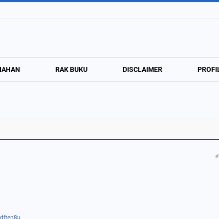
NAHAN
RAK BUKU
DISCLAIMER
PROFI
#
ydften8u