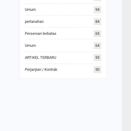
Umum
94
pertanahan
84
Perseroan terbatas
65
Umum
64
ARTIKEL TERBARU
53
Perjanjian / Kontrak
50