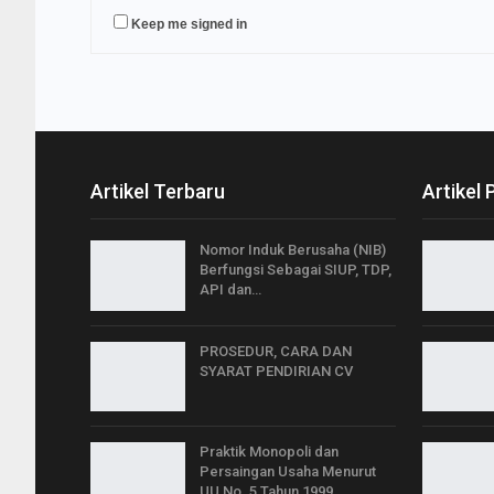
Keep me signed in
Artikel Terbaru
Artikel 
Nomor Induk Berusaha (NIB)
Berfungsi Sebagai SIUP, TDP,
API dan…
PROSEDUR, CARA DAN
SYARAT PENDIRIAN CV
Praktik Monopoli dan
Persaingan Usaha Menurut
UU No. 5 Tahun 1999