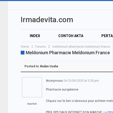
Irmadevita.com
INDEX
CONTOH AKTA
PERT
Home
Forums
meldonium pharmacie meldonium france
AUDIO
VIDEO
Meldonium Pharmacie Meldonium France
Posted In:
Badan Usaha
Anonymous
On13/04/2025 at 3:28 pm
Pharmacie européenne
Cliquez sur le lien ci-dessous pour acheter m
Inactive
PRIX SPECIAUX INTERNET BON MARCHE —>
htt