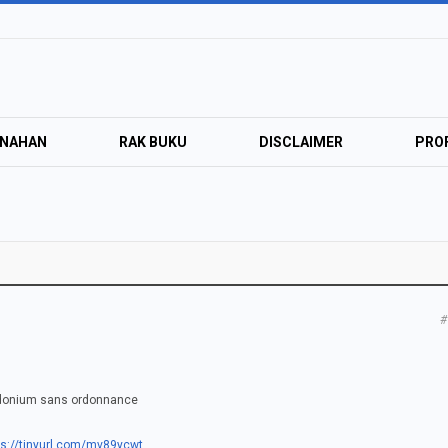
ANAHAN
RAK BUKU
DISCLAIMER
PROF
#
eldonium sans ordonnance
ps://tinyurl.com/mv89ycwt