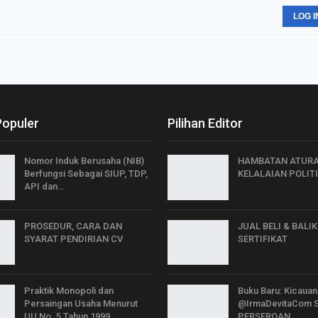
LOG I
Populer
Pilihan Editor
Nomor Induk Berusaha (NIB)
HAMBATAN ATURA
Berfungsi Sebagai SIUP, TDP,
KELALAIAN POLIT
API dan…
PROSEDUR, CARA DAN
JUAL BELI & BALI
SYARAT PENDIRIAN CV
SERTIFIKAT
Praktik Monopoli dan
Buku Baru: Kicauan 
Persaingan Usaha Menurut
@IrmaDevitaCom S
UU No. 5 Tahun 1999
PERSEROAN…