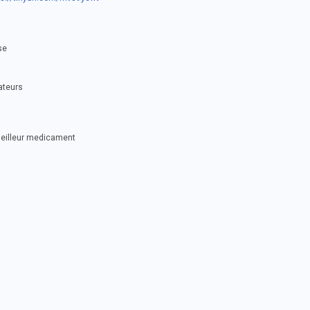
se
sateurs
meilleur medicament