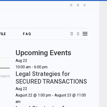
ILE
F A Q
Upcoming Events
Aug
22
10:00 am
-
6:00 pm
Legal Strategies for
138575
SECURED TRANSACTIONS
Aug
22
August 22 @ 1:00 pm
-
August 23 @ 11:00
am