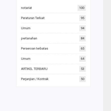
notariat
100
Peraturan Terkait
95
Umum
94
pertanahan
84
Perseroan terbatas
65
Umum
64
ARTIKEL TERBARU
53
Perjanjian / Kontrak
50