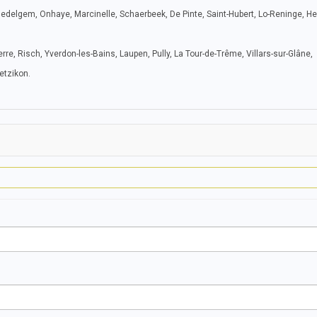
Zedelgem, Onhaye, Marcinelle, Schaerbeek, De Pinte, Saint-Hubert, Lo-Reninge, He
ierre, Risch, Yverdon-les-Bains, Laupen, Pully, La Tour-de-Trême, Villars-sur-Glâne,
etzikon.