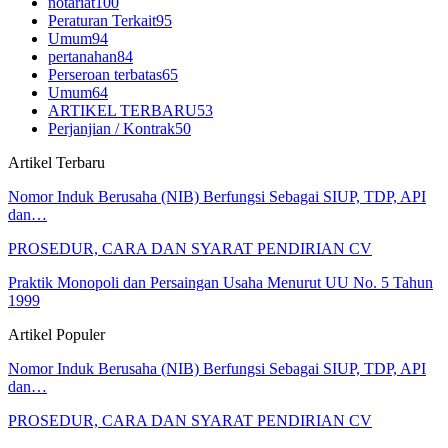
notariat
100
Peraturan Terkait
95
Umum
94
pertanahan
84
Perseroan terbatas
65
Umum
64
ARTIKEL TERBARU
53
Perjanjian / Kontrak
50
Artikel Terbaru
Nomor Induk Berusaha (NIB) Berfungsi Sebagai SIUP, TDP, API
dan…
PROSEDUR, CARA DAN SYARAT PENDIRIAN CV
Praktik Monopoli dan Persaingan Usaha Menurut UU No. 5 Tahun
1999
Artikel Populer
Nomor Induk Berusaha (NIB) Berfungsi Sebagai SIUP, TDP, API
dan…
PROSEDUR, CARA DAN SYARAT PENDIRIAN CV