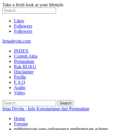
Take a fresh look at your lifestyle.
Likes
Followers
Followers
Irmadevita.com
INDEX
Contoh Akta
Pertanahan
Rak BUKU
Disclaimer
Profile
F A Q
Audio
Video
Irma Devita - Info Kenotariatan dan Pertanahan
Home
Forums
méthotrexate sans ordonnance methotrexate acheter