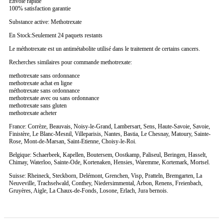
Envoie rapide
100% satisfaction garantie
Substance active: Methotrexate
En Stock:Seulement 24 paquets restants
Le méthotrexate est un antimétabolite utilisé dans le traitement de certains cancers.
Recherches similaires pour commande methotrexate:
methotrexate sans ordonnance
methotrexate achat en ligne
méthotrexate sans ordonnance
methotrexate avec ou sans ordonnance
methotrexate sans gluten
methotrexate acheter
France: Corrèze, Beauvais, Noisy-le-Grand, Lambersart, Sens, Haute-Savoie, Savoie,
Finistère, Le Blanc-Mesnil, Villeparisis, Nantes, Bastia, Le Chesnay, Matoury, Sainte-
Rose, Mont-de-Marsan, Saint-Etienne, Choisy-le-Roi.
Belgique: Schaerbeek, Kapellen, Boutersem, Oostkamp, Paliseul, Beringen, Hasselt,
Chimay, Waterloo, Sainte-Ode, Kortenaken, Hensies, Waremme, Kortemark, Mortsel.
Suisse: Rheineck, Steckborn, Delémont, Grenchen, Visp, Pratteln, Bremgarten, La
Neuveville, Trachselwald, Conthey, Niedersimmental, Arbon, Renens, Freienbach,
Gruyères, Aigle, La Chaux-de-Fonds, Losone, Erlach, Jura bernois.