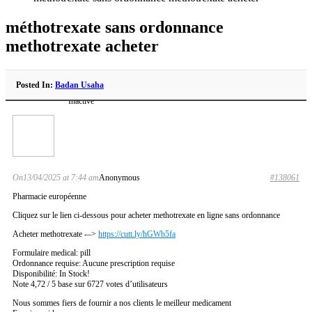
méthotrexate sans ordonnance
methotrexate acheter
Posted In:
Badan Usaha
Inactive
On13/04/2025 at 7:44 am
Anonymous
#138061
Pharmacie européenne
Cliquez sur le lien ci-dessous pour acheter methotrexate en ligne sans ordonnance
Acheter methotrexate -–>
https://cutt.ly/hGWb5fa
Formulaire medical: pill
Ordonnance requise: Aucune prescription requise
Disponibilité: In Stock!
Note 4,72 / 5 base sur 6727 votes d’utilisateurs
Nous sommes fiers de fournir a nos clients le meilleur medicament