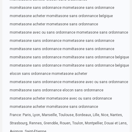
mométasone sans ordonnance mometasone sans ordonnance
mometasone acheter mométasone sans ordonnance belgique
mometasone acheter mometasone sans ordonnance
mometasone avec ou sans ordonnance mometasone sans ordonnance
mometasone sans ordonnance mometasone sans ordonnance
mométasone sans ordonnance mométasone sans ordonnance
mométasone sans ordonnance mométasone sans ordonnance belgique
mometasone sans ordonnance mométasone sans ordonnance belgique
elocon sans ordonnance mometasone acheter
mometasone sans ordonnance mometasone avec ou sans ordonnance
mométasone sans ordonnance elocon sans ordonnance
mometasone acheter mometasone avec ou sans ordonnance
mometasone acheter mométasone sans ordonnance
France: Paris, Lyon, Marseille, Toulouse, Bordeaux, Lille, Nice, Nantes,
Strasbourg, Rennes, Grenoble, Rouen, Toulon, Montpellier, Douai et Lens,
Avignon, Saint-Etienne.