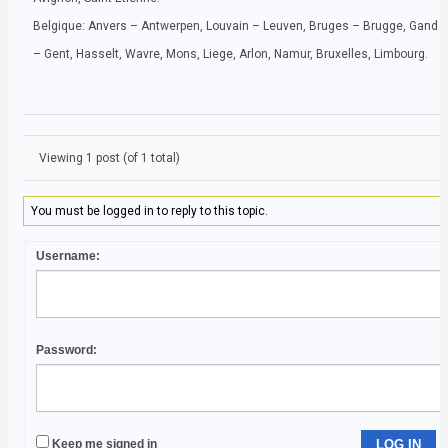
Belgique: Anvers – Antwerpen, Louvain – Leuven, Bruges – Brugge, Gand
– Gent, Hasselt, Wavre, Mons, Liege, Arlon, Namur, Bruxelles, Limbourg.
Viewing 1 post (of 1 total)
You must be logged in to reply to this topic.
Username:
Password:
Keep me signed in
LOG IN