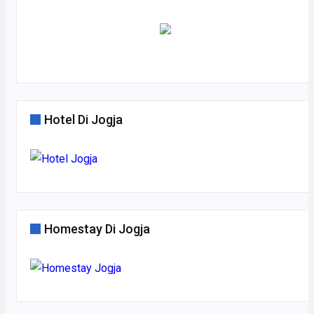
Hotel Di Jogja
Homestay Di Jogja