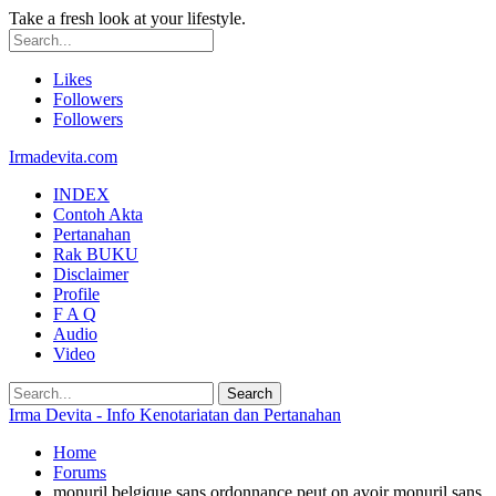
Take a fresh look at your lifestyle.
Likes
Followers
Followers
Irmadevita.com
INDEX
Contoh Akta
Pertanahan
Rak BUKU
Disclaimer
Profile
F A Q
Audio
Video
Irma Devita - Info Kenotariatan dan Pertanahan
Home
Forums
monuril belgique sans ordonnance peut on avoir monuril sans