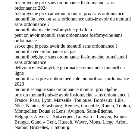
fosfomycine prix sans ordonnance fosfomycine sans
ordonnance 2024
fosfomycine prix cameroun monuril prix sans ordonnance
monuril 3g avec ou sans ordonnance puis-je avoir du monuril
sans ordonnance ?
monuril pharmacie fosfomycine prix fcfa
peut on avoir monuril sans ordonnance fosfomycine sans
ordonnance
est-ce que je peux avoir du monuril sans ordonnance ?
monuril avec ordonnance ou pas
monuril belgique sans ordonnance fosfomycine trométamol
sans ordonnance
delivrance fosfomycine pharmacie commander monuril en
ligne
monuril sans prescription medicale monuril sans ordonnance
2023
monuril espagne sans ordonnance monuril prix algérie
prix du monuril puis-je avoir fosfomycine sans ordonnance ?
France: Paris, Lyon, Marseille, Toulouse, Bordeaux, Lille,
Nice, Nantes, Strasbourg, Rennes, Grenoble, Rouen, Toulon,
Montpellier, Douai et Lens, Avignon, Saint-Etienne.
Belgique: Anvers – Antwerpen, Louvain – Leuven, Bruges –
Brugge, Gand – Gent, Hasselt, Wavre, Mons, Liege, Arlon,
Namur, Bruxelles, Limbourg.