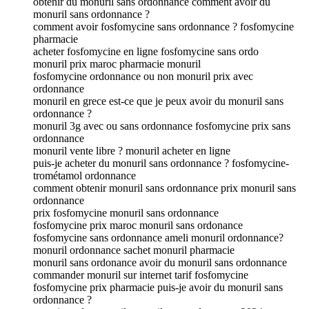
obtenir du monuril sans ordonnance comment avoir du
monuril sans ordonnance ?
comment avoir fosfomycine sans ordonnance ? fosfomycine
pharmacie
acheter fosfomycine en ligne fosfomycine sans ordo
monuril prix maroc pharmacie monuril
fosfomycine ordonnance ou non monuril prix avec
ordonnance
monuril en grece est-ce que je peux avoir du monuril sans
ordonnance ?
monuril 3g avec ou sans ordonnance fosfomycine prix sans
ordonnance
monuril vente libre ? monuril acheter en ligne
puis-je acheter du monuril sans ordonnance ? fosfomycine-
trométamol ordonnance
comment obtenir monuril sans ordonnance prix monuril sans
ordonnance
prix fosfomycine monuril sans ordonnance
fosfomycine prix maroc monuril sans ordonance
fosfomycine sans ordonnance ameli monuril ordonnance?
monuril ordonnance sachet monuril pharmacie
monuril sans ordonance avoir du monuril sans ordonnance
commander monuril sur internet tarif fosfomycine
fosfomycine prix pharmacie puis-je avoir du monuril sans
ordonnance ?