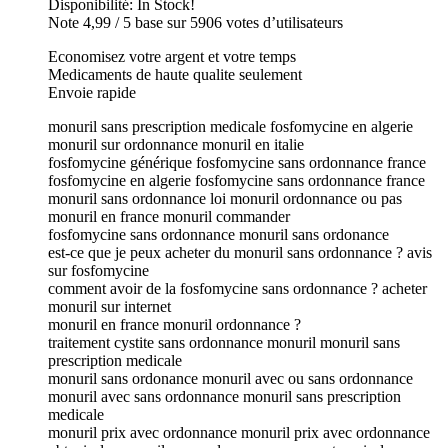
Disponibilité: In Stock!
Note 4,99 / 5 base sur 5906 votes d’utilisateurs
Economisez votre argent et votre temps
Medicaments de haute qualite seulement
Envoie rapide
monuril sans prescription medicale fosfomycine en algerie
monuril sur ordonnance monuril en italie
fosfomycine générique fosfomycine sans ordonnance france
fosfomycine en algerie fosfomycine sans ordonnance france
monuril sans ordonnance loi monuril ordonnance ou pas
monuril en france monuril commander
fosfomycine sans ordonnance monuril sans ordonance
est-ce que je peux acheter du monuril sans ordonnance ? avis
sur fosfomycine
comment avoir de la fosfomycine sans ordonnance ? acheter
monuril sur internet
monuril en france monuril ordonnance ?
traitement cystite sans ordonnance monuril monuril sans
prescription medicale
monuril sans ordonance monuril avec ou sans ordonnance
monuril avec sans ordonnance monuril sans prescription
medicale
monuril prix avec ordonnance monuril prix avec ordonnance