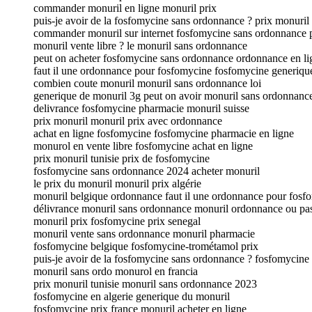
commander monuril en ligne monuril prix
puis-je avoir de la fosfomycine sans ordonnance ? prix monuri
commander monuril sur internet fosfomycine sans ordonnance 
monuril vente libre ? le monuril sans ordonnance
peut on acheter fosfomycine sans ordonnance ordonnance en li
faut il une ordonnance pour fosfomycine fosfomycine generiqu
combien coute monuril monuril sans ordonnance loi
generique de monuril 3g peut on avoir monuril sans ordonnanc
delivrance fosfomycine pharmacie monuril suisse
prix monuril monuril prix avec ordonnance
achat en ligne fosfomycine fosfomycine pharmacie en ligne
monurol en vente libre fosfomycine achat en ligne
prix monuril tunisie prix de fosfomycine
fosfomycine sans ordonnance 2024 acheter monuril
le prix du monuril monuril prix algérie
monuril belgique ordonnance faut il une ordonnance pour fosf
délivrance monuril sans ordonnance monuril ordonnance ou pa
monuril prix fosfomycine prix senegal
monuril vente sans ordonnance monuril pharmacie
fosfomycine belgique fosfomycine-trométamol prix
puis-je avoir de la fosfomycine sans ordonnance ? fosfomycin
monuril sans ordo monurol en francia
prix monuril tunisie monuril sans ordonnance 2023
fosfomycine en algerie generique du monuril
fosfomycine prix france monuril acheter en ligne