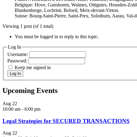
Belgique: Hove, Ganshoren, Waimes, Ottignies, Heusden-Zolder
Blankenberge, Lochristi, Beloeil, Meix-devant-Virton.
Suisse: Bourg-Saint-Pierre, Saint-Prex, Solothurn, Aarau, Val-
Viewing 1 post (of 1 total)
You must be logged in to reply to this topic.
Log In
Username:
Password:
Keep me signed in
Log In
Upcoming Events
Aug
22
10:00 am
-
6:00 pm
Legal Strategies for SECURED TRANSACTIONS
Aug
22