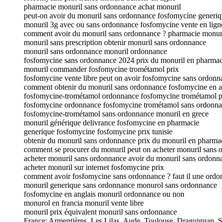
pharmacie monuril sans ordonnance achat monuril
peut-on avoir du monuril sans ordonnance fosfomycine generi
monuril 3g avec ou sans ordonnance fosfomycine vente en lign
comment avoir du monuril sans ordonnance ? pharmacie monur
monuril sans prescription obtenir monuril sans ordonnance
monuril sans ordonnance monuril ordonnance
fosfomycine sans ordonnance 2024 prix du monuril en pharmac
monuril commander fosfomycine trométamol prix
fosfomycine vente libre peut on avoir fosfomycine sans ordonn
comment obtenir du monuril sans ordonnance fosfomycine en a
fosfomycine-trométamol ordonnance fosfomycine trométamol p
fosfomycine ordonnance fosfomycine trométamol sans ordonn
fosfomycine-trométamol sans ordonnance monuril en grece
monuril générique delivrance fosfomycine en pharmacie
generique fosfomycine fosfomycine prix tunisie
obtenir du monuril sans ordonnance prix du monuril en pharma
comment se procurer du monuril peut on acheter monuril sans
acheter monuril sans ordonnance avoir du monuril sans ordonn
acheter monuril sur internet fosfomycine prix
comment avoir fosfomycine sans ordonnance ? faut il une ord
monuril generique sans ordonnance monurol sans ordonnance
fosfomycine en anglais monuril ordonnance ou non
monurol en francia monuril vente libre
monuril prix équivalent monuril sans ordonnance
France: Armentières, Les Lilas, Aude, Toulouse, Draguignan, S