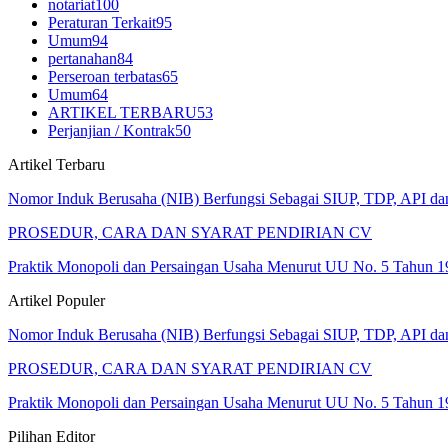
notariat
100
Peraturan Terkait
95
Umum
94
pertanahan
84
Perseroan terbatas
65
Umum
64
ARTIKEL TERBARU
53
Perjanjian / Kontrak
50
Artikel Terbaru
Nomor Induk Berusaha (NIB) Berfungsi Sebagai SIUP, TDP, API d
PROSEDUR, CARA DAN SYARAT PENDIRIAN CV
Praktik Monopoli dan Persaingan Usaha Menurut UU No. 5 Tahun 1
Artikel Populer
Nomor Induk Berusaha (NIB) Berfungsi Sebagai SIUP, TDP, API d
PROSEDUR, CARA DAN SYARAT PENDIRIAN CV
Praktik Monopoli dan Persaingan Usaha Menurut UU No. 5 Tahun 1
Pilihan Editor