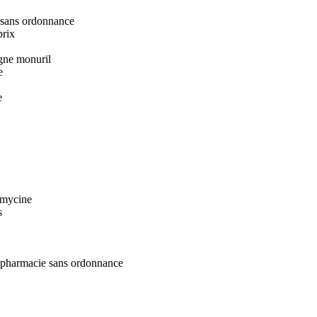
l sans ordonnance
prix
gne monuril
e
e
omycine
s
e pharmacie sans ordonnance