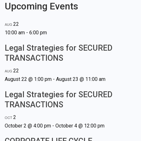
Upcoming Events
22
AUG
10:00 am
-
6:00 pm
Legal Strategies for SECURED
TRANSACTIONS
22
AUG
August 22 @ 1:00 pm
-
August 23 @ 11:00 am
Legal Strategies for SECURED
TRANSACTIONS
2
OCT
October 2 @ 4:00 pm
-
October 4 @ 12:00 pm