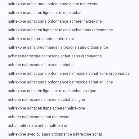
naltrexone achat sans ordonnance achat naltrexone
naltrexone achat en ligne naltrexone achat
naltrexone achat sans ordonnance acheter naltrexone
naltrexone achat en ligne naltrexone achat sans ordonnance
naltrexone acheter acheter naltrexone
naltrexone sans ordonnance naltrexone sans ordonnance
acheter naltrexone naltrexone achat sans ordonnance
acheter naltrexone naltrexone acheter
naltrexone achat sans ordonnance naltrexone achat sans ordonnance
naltrexone achat sans ordonnance naltrexone achat en ligne
naltrexone achat en ligne naltrexone achat en ligne
acheter naltrexone naltrexone achat en ligne
naltrexone achat en ligne acheter naltrexone
acheter naltrexone achat naltrexone
achat naltrexone achat naltrexone
naltrexone avec ou sans ordonnance naltrexone achat