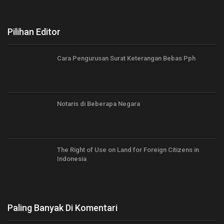
Pilihan Editor
Cara Pengurusan Surat Keterangan Bebas Pph
Notaris di Beberapa Negara
The Right of Use on Land for Foreign Citizens in
Indonesia
Paling Banyak Di Komentari