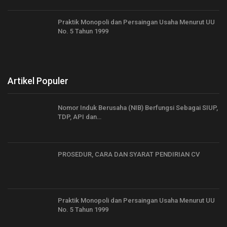
Praktik Monopoli dan Persaingan Usaha Menurut UU
No. 5 Tahun 1999
Artikel Populer
Nomor Induk Berusaha (NIB) Berfungsi Sebagai SIUP,
TDP, API dan…
PROSEDUR, CARA DAN SYARAT PENDIRIAN CV
Praktik Monopoli dan Persaingan Usaha Menurut UU
No. 5 Tahun 1999