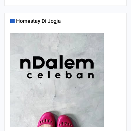
Homestay Di Jogja