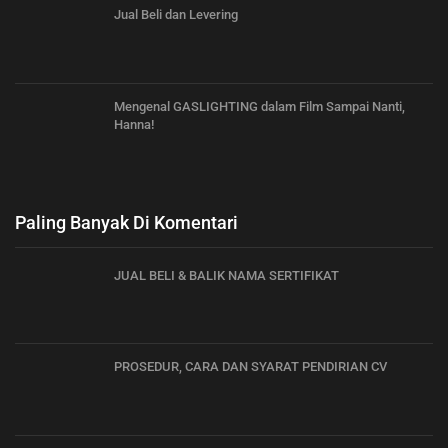
Jual Beli dan Levering
Mengenal GASLIGHTING dalam Film Sampai Nanti,
Hanna!
Paling Banyak Di Komentari
JUAL BELI & BALIK NAMA SERTIFIKAT
PROSEDUR, CARA DAN SYARAT PENDIRIAN CV