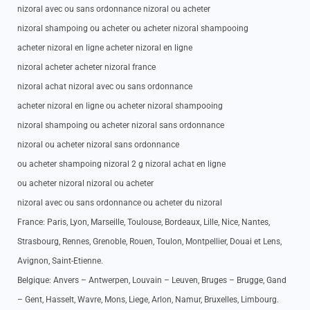
nizoral avec ou sans ordonnance nizoral ou acheter
nizoral shampoing ou acheter ou acheter nizoral shampooing
acheter nizoral en ligne acheter nizoral en ligne
nizoral acheter acheter nizoral france
nizoral achat nizoral avec ou sans ordonnance
acheter nizoral en ligne ou acheter nizoral shampooing
nizoral shampoing ou acheter nizoral sans ordonnance
nizoral ou acheter nizoral sans ordonnance
ou acheter shampoing nizoral 2 g nizoral achat en ligne
ou acheter nizoral nizoral ou acheter
nizoral avec ou sans ordonnance ou acheter du nizoral
France: Paris, Lyon, Marseille, Toulouse, Bordeaux, Lille, Nice, Nantes,
Strasbourg, Rennes, Grenoble, Rouen, Toulon, Montpellier, Douai et Lens,
Avignon, Saint-Etienne.
Belgique: Anvers – Antwerpen, Louvain – Leuven, Bruges – Brugge, Gand
– Gent, Hasselt, Wavre, Mons, Liege, Arlon, Namur, Bruxelles, Limbourg.