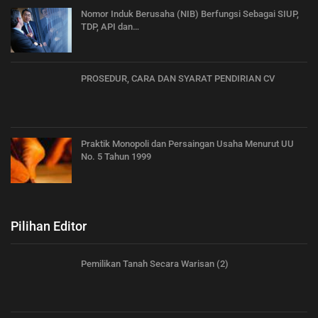
Nomor Induk Berusaha (NIB) Berfungsi Sebagai SIUP,
TDP, API dan…
PROSEDUR, CARA DAN SYARAT PENDIRIAN CV
Praktik Monopoli dan Persaingan Usaha Menurut UU
No. 5 Tahun 1999
Pilihan Editor
Pemilikan Tanah Secara Warisan (2)