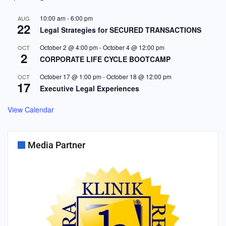
10:00 am
-
6:00 pm
AUG
22
Legal Strategies for SECURED TRANSACTIONS
October 2 @ 4:00 pm
-
October 4 @ 12:00 pm
OCT
2
CORPORATE LIFE CYCLE BOOTCAMP
October 17 @ 1:00 pm
-
October 18 @ 12:00 pm
OCT
17
Executive Legal Experiences
View Calendar
Media Partner