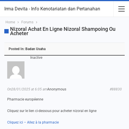
Irma Devita - Info Kenotariatan dan Pertanahan
Home
Forums
Nizoral Achat En Ligne Nizoral Shampoing Ou
Acheter
Posted In:
Badan Usaha
Inactive
On28/01/2025 at 6:05 am
Anonymous
#88830
Pharmacie européenne
Cliquez sur le lien ci-dessous pour acheter nizoral en ligne
Cliquez ici – Allez à la pharmacie