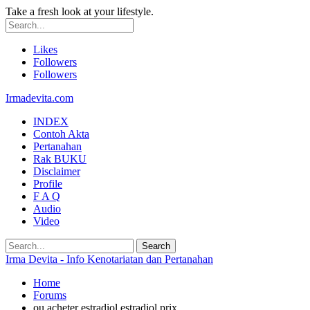
Take a fresh look at your lifestyle.
Likes
Followers
Followers
Irmadevita.com
INDEX
Contoh Akta
Pertanahan
Rak BUKU
Disclaimer
Profile
F A Q
Audio
Video
Irma Devita - Info Kenotariatan dan Pertanahan
Home
Forums
ou acheter estradiol estradiol prix