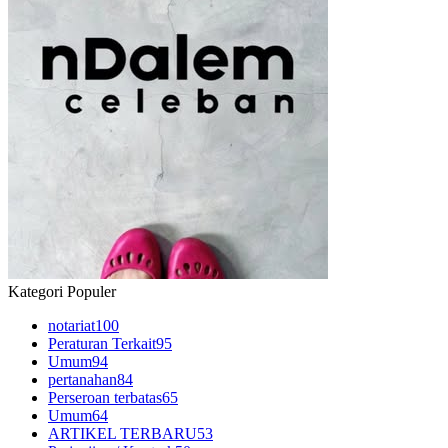
Kategori Populer
notariat
100
Peraturan Terkait
95
Umum
94
pertanahan
84
Perseroan terbatas
65
Umum
64
ARTIKEL TERBARU
53