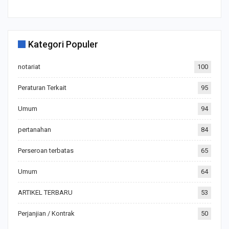
Kategori Populer
notariat
100
Peraturan Terkait
95
Umum
94
pertanahan
84
Perseroan terbatas
65
Umum
64
ARTIKEL TERBARU
53
Perjanjian / Kontrak
50