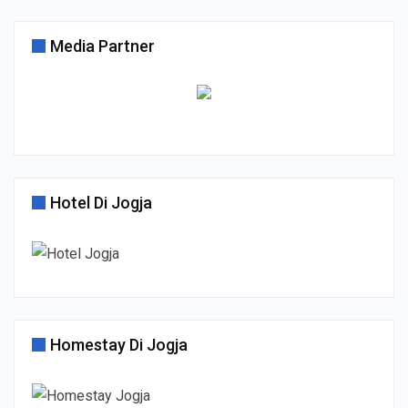
Media Partner
Hotel Di Jogja
Homestay Di Jogja