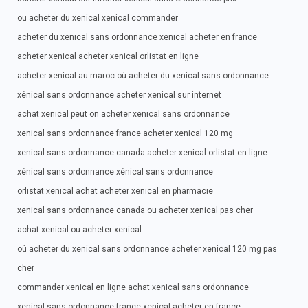
ou acheter du xenical xenical commander
acheter du xenical sans ordonnance xenical acheter en france
acheter xenical acheter xenical orlistat en ligne
acheter xenical au maroc où acheter du xenical sans ordonnance
xénical sans ordonnance acheter xenical sur internet
achat xenical peut on acheter xenical sans ordonnance
xenical sans ordonnance france acheter xenical 120 mg
xenical sans ordonnance canada acheter xenical orlistat en ligne
xénical sans ordonnance xénical sans ordonnance
orlistat xenical achat acheter xenical en pharmacie
xenical sans ordonnance canada ou acheter xenical pas cher
achat xenical ou acheter xenical
où acheter du xenical sans ordonnance acheter xenical 120 mg pas
cher
commander xenical en ligne achat xenical sans ordonnance
xenical sans ordonnance france xenical acheter en france