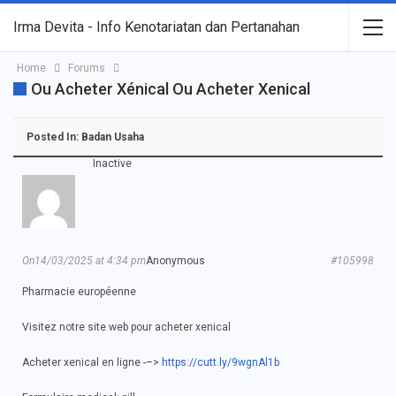
Irma Devita - Info Kenotariatan dan Pertanahan
Home
Forums
Ou Acheter Xénical Ou Acheter Xenical
Posted In:
Badan Usaha
Inactive
On14/03/2025 at 4:34 pm
Anonymous
#105998
Pharmacie européenne
Visitez notre site web pour acheter xenical
Acheter xenical en ligne -–>
https://cutt.ly/9wgnAl1b