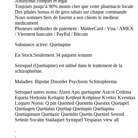
Anonymat complet et légal
Toujours jusqu’à 90% moins cher que votre pharmacie locale
Des pilules bonus et de gros rabais sur chaque commande
Nous sommes fiers de fournir a nos clients le meilleur
medicament
Plusieurs méthodes de paiement : MasterCard / Visa / AMEX
/ Virement bancaire / PayPal / Bitcoin
Substance active: Quetiapine
En Stock:Seulement 34 paquets restants
Seroquel (Quetiapine) est utilisé dans le traitement de la
schizophrénie.
Maladies: Bipolar Disorder Psychosis Schizophrenia
Seroquel autres noms: Alzen Apo quetiapine Asicot Cedrina
Equeta Hedonin Ketiapin Ketilept Ketipinor Kvelux Kventiax
Loquen Norsic Q pin Quemed Quentrin Questax Quetapel
Quetiagen Quetialan Quetiap Quetiapin Quetiapina
Quetiapinum Quetiazic Quetidin Quetin Quetirel Serenil
Setinin Socalm Stadaquel Symquel Vesparax view all
.
.