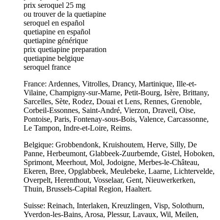
prix seroquel 25 mg
ou trouver de la quetiapine
seroquel en español
quetiapine en español
quetiapine générique
prix quetiapine preparation
quetiapine belgique
seroquel france
France: Ardennes, Vitrolles, Drancy, Martinique, Ille-et-
Vilaine, Champigny-sur-Marne, Petit-Bourg, Isère, Brittany,
Sarcelles, Sète, Rodez, Douai et Lens, Rennes, Grenoble,
Corbeil-Essonnes, Saint-André, Vierzon, Draveil, Oise,
Pontoise, Paris, Fontenay-sous-Bois, Valence, Carcassonne,
Le Tampon, Indre-et-Loire, Reims.
Belgique: Grobbendonk, Kruishoutem, Herve, Silly, De
Panne, Herbeumont, Glabbeek-Zuurbemde, Gistel, Hoboken,
Sprimont, Meerhout, Mol, Jodoigne, Merbes-le-Château,
Ekeren, Bree, Opglabbeek, Meulebeke, Laarne, Lichtervelde,
Overpelt, Herenthout, Vosselaar, Gent, Nieuwerkerken,
Thuin, Brussels-Capital Region, Haaltert.
Suisse: Reinach, Interlaken, Kreuzlingen, Visp, Solothurn,
Yverdon-les-Bains, Arosa, Plessur, Lavaux, Wil, Meilen,