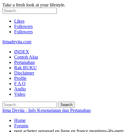
Take a fresh look at your lifestyle.
Likes
Followers
Followers
Irmadevita.com
INDEX
Contoh Akta
Pertanahan
Rak BUKU
Disclaimer
Profile
F A Q
Audio
Video
Irma Devita - Info Kenotariatan dan Pertanahan
Home
Forums
peut achetez seroquel en ligne en france montigny-lès-metz