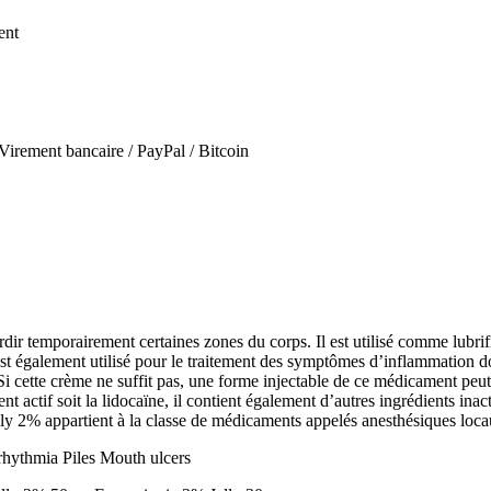
ent
irement bancaire / PayPal / Bitcoin
rdir temporairement certaines zones du corps. Il est utilisé comme lubri
st également utilisé pour le traitement des symptômes d’inflammation do
 cette crème ne suffit pas, une forme injectable de ce médicament peut ê
ent actif soit la lidocaïne, il contient également d’autres ingrédients in
lly 2% appartient à la classe de médicaments appelés anesthésiques loca
rrhythmia Piles Mouth ulcers