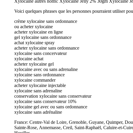
Xylocaine autres noms: Xylocaine Jelly 2% 30gm Xylocaine J
Voici quelques phrases que les personnes pourraient utiliser pou
crème xylocaine sans ordonnance
ou acheter xylocaine
acheter xylocaine en ligne
gel xylocaine sans ordonnance
achat xylocaine spray
acheter xylocaine sans ordonnance
xylocaine sans concervateur
xylocaine achat
acheter xylocaine gel
xylocaine avec ou sans adrenaline
xylocaine sans ordonnance
xylocaine commander
acheter xylocaine injectable
xylocaine sans adrenaline
conservation xylocaine sans conservateur
xylocaine sans conservateur 10%
xylocaine gel avec ou sans ordonnance
xylocaine sans adrénaline
France: Centre-Val de Loire, Grenoble, Guyane, Quimper, Dou
Sainte-Rose, Annemasse, Creil, Saint-Raphaël, Caluire-et-Cuir
Houilles.