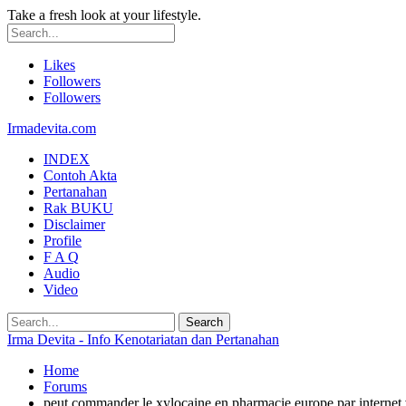
Take a fresh look at your lifestyle.
Likes
Followers
Followers
Irmadevita.com
INDEX
Contoh Akta
Pertanahan
Rak BUKU
Disclaimer
Profile
F A Q
Audio
Video
Irma Devita - Info Kenotariatan dan Pertanahan
Home
Forums
peut commander le xylocaine en pharmacie europe par internet 