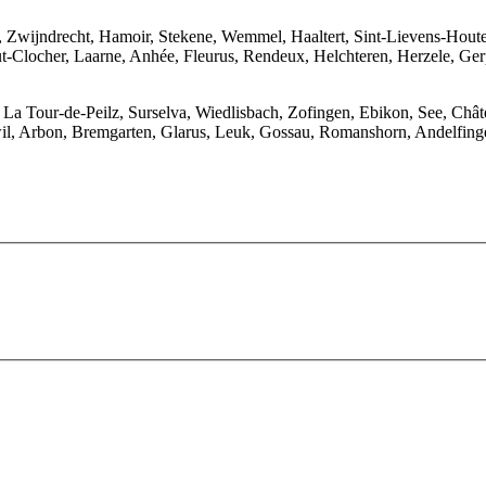
 Zwijndrecht, Hamoir, Stekene, Wemmel, Haaltert, Sint-Lievens-Houte
-Clocher, Laarne, Anhée, Fleurus, Rendeux, Helchteren, Herzele, Ge
, La Tour-de-Peilz, Surselva, Wiedlisbach, Zofingen, Ebikon, See, Châ
awil, Arbon, Bremgarten, Glarus, Leuk, Gossau, Romanshorn, Andelfing