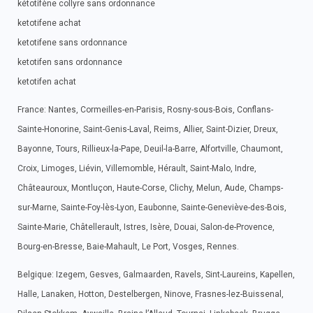
kétotifène collyre sans ordonnance
ketotifene achat
ketotifene sans ordonnance
ketotifen sans ordonnance
ketotifen achat
France: Nantes, Cormeilles-en-Parisis, Rosny-sous-Bois, Conflans-
Sainte-Honorine, Saint-Genis-Laval, Reims, Allier, Saint-Dizier, Dreux,
Bayonne, Tours, Rillieux-la-Pape, Deuil-la-Barre, Alfortville, Chaumont,
Croix, Limoges, Liévin, Villemomble, Hérault, Saint-Malo, Indre,
Châteauroux, Montluçon, Haute-Corse, Clichy, Melun, Aude, Champs-
sur-Marne, Sainte-Foy-lès-Lyon, Eaubonne, Sainte-Geneviève-des-Bois,
Sainte-Marie, Châtellerault, Istres, Isère, Douai, Salon-de-Provence,
Bourg-en-Bresse, Baie-Mahault, Le Port, Vosges, Rennes.
Belgique: Izegem, Gesves, Galmaarden, Ravels, Sint-Laureins, Kapellen,
Halle, Lanaken, Hotton, Destelbergen, Ninove, Frasnes-lez-Buissenal,