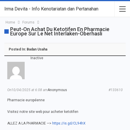
Irma Devita - Info Kenotariatan dan Pertanahan
Home
Forums
Peut-On Achat Du Ketotifen En Pharmacie
Europe Sur Le Net Interlaken-Oberhasli
Posted In:
Badan Usaha
Inactive
On10/04/2025 at 6:08 am
Anonymous
#133610
Pharmacie européenne
Visitez notre site web pour acheter ketotifen
ALLEZ A LA PHARMACIE —>
https://is.gd/CL94hX