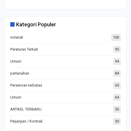
Kategori Populer
notariat
100
Peraturan Terkait
95
Umum
94
pertanahan
84
Perseroan terbatas
65
Umum
64
ARTIKEL TERBARU
53
Perjanjian / Kontrak
50