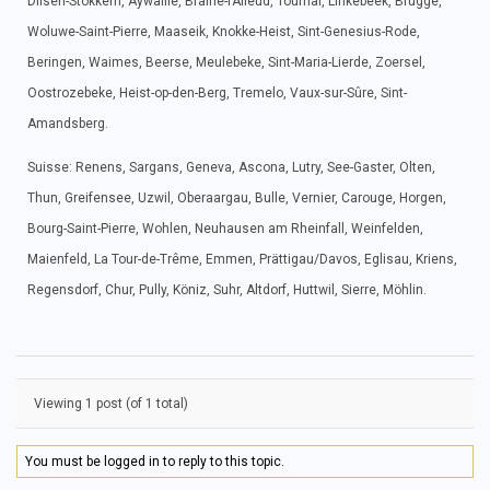
Dilsen-Stokkem, Aywaille, Braine-l’Alleud, Tournai, Linkebeek, Brugge,
Woluwe-Saint-Pierre, Maaseik, Knokke-Heist, Sint-Genesius-Rode,
Beringen, Waimes, Beerse, Meulebeke, Sint-Maria-Lierde, Zoersel,
Oostrozebeke, Heist-op-den-Berg, Tremelo, Vaux-sur-Sûre, Sint-
Amandsberg.
Suisse: Renens, Sargans, Geneva, Ascona, Lutry, See-Gaster, Olten,
Thun, Greifensee, Uzwil, Oberaargau, Bulle, Vernier, Carouge, Horgen,
Bourg-Saint-Pierre, Wohlen, Neuhausen am Rheinfall, Weinfelden,
Maienfeld, La Tour-de-Trême, Emmen, Prättigau/Davos, Eglisau, Kriens,
Regensdorf, Chur, Pully, Köniz, Suhr, Altdorf, Huttwil, Sierre, Möhlin.
Viewing 1 post (of 1 total)
You must be logged in to reply to this topic.