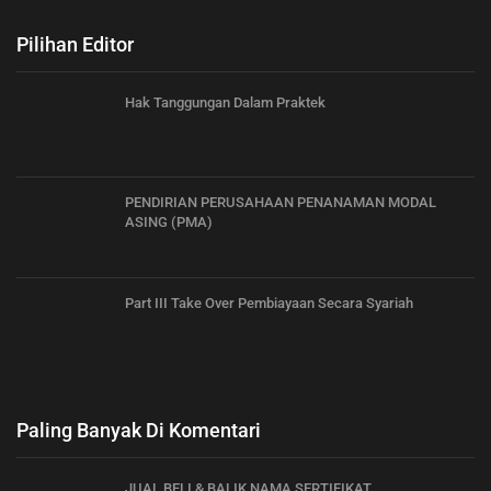
Pilihan Editor
Hak Tanggungan Dalam Praktek
PENDIRIAN PERUSAHAAN PENANAMAN MODAL
ASING (PMA)
Part III Take Over Pembiayaan Secara Syariah
Paling Banyak Di Komentari
JUAL BELI & BALIK NAMA SERTIFIKAT