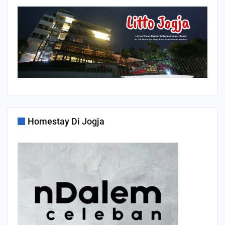
Homestay Di Jogja