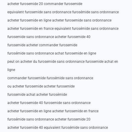
acheter furosemide 20 commander furosemide
equivalent furosemide sans ordonnance furosémide sans ordonnance
acheter furosemide en ligne acheter furosemide sans ordonnance
acheter furosemide en france equivalent furosémide sans ordonnance
furosemide sans ordonnance acheter furosemide 40
furosemide acheter commander furosemide
furosémide sans ordonnance achat furosemide en ligne
peut on acheter du furosemide sans ordonnance furosemide achat en
ligne
commander furosemide furosémide sans ordonnance
ou acheter furosemide acheter furosemide
furosemide achat acheter furosémide
acheter furosemide 40 furosemide sans ordonnance
acheter furosemide en ligne acheter furosemide en france
furosémide sans ordonnance acheter furosemide 20
acheter furosemide 40 equivalent furosémide sans ordonnance