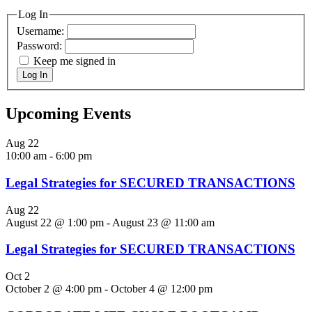
Log In
Username:
Password:
Keep me signed in
Log In
Upcoming Events
Aug
22
10:00 am
-
6:00 pm
Legal Strategies for SECURED TRANSACTIONS
Aug
22
August 22 @ 1:00 pm
-
August 23 @ 11:00 am
Legal Strategies for SECURED TRANSACTIONS
Oct
2
October 2 @ 4:00 pm
-
October 4 @ 12:00 pm