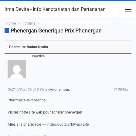
Irma Devita - Info Kenotariatan dan Pertanahan
Home
Forums
Phenergan Generique Prix Phenergan
Posted In:
Badan Usaha
Inactive
On21/03/2025 at 9:35 am
Anonymous
#108432
Pharmacie européenne
Visitez notre site web pour acheter phenergan
Allez à la pharmacie —>
https://cutt.ly/MwaxFzRe