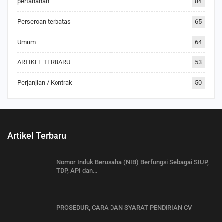
pertanahan
84
Perseroan terbatas
65
Umum
64
ARTIKEL TERBARU
53
Perjanjian / Kontrak
50
Artikel Terbaru
Nomor Induk Berusaha (NIB) Berfungsi Sebagai SIUP,
TDP, API dan…
PROSEDUR, CARA DAN SYARAT PENDIRIAN CV