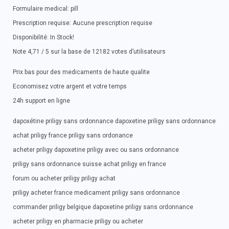
Formulaire medical: pill
Prescription requise: Aucune prescription requise
Disponibilité: In Stock!
Note 4,71 / 5 sur la base de 12182 votes d’utilisateurs
Prix bas pour des medicaments de haute qualite
Economisez votre argent et votre temps
24h support en ligne
dapoxétine priligy sans ordonnance dapoxetine priligy sans ordonnance
achat priligy france priligy sans ordonance
acheter priligy dapoxetine priligy avec ou sans ordonnance
priligy sans ordonnance suisse achat priligy en france
forum ou acheter priligy priligy achat
priligy acheter france medicament priligy sans ordonnance
commander priligy belgique dapoxetine priligy sans ordonnance
acheter priligy en pharmacie priligy ou acheter