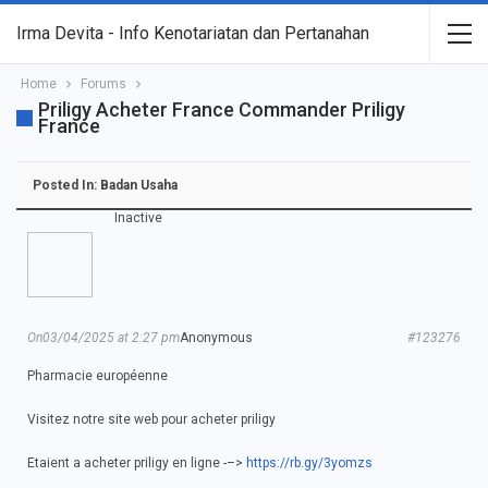
Irma Devita - Info Kenotariatan dan Pertanahan
Home
Forums
Priligy Acheter France Commander Priligy
France
Posted In:
Badan Usaha
Inactive
On03/04/2025 at 2:27 pm
Anonymous
#123276
Pharmacie européenne
Visitez notre site web pour acheter priligy
Etaient a acheter priligy en ligne -–>
https://rb.gy/3yomzs