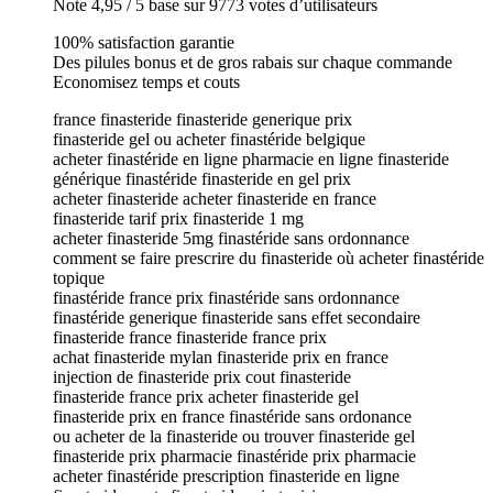
Note 4,95 / 5 base sur 9773 votes d’utilisateurs
100% satisfaction garantie
Des pilules bonus et de gros rabais sur chaque commande
Economisez temps et couts
france finasteride finasteride generique prix
finasteride gel ou acheter finastéride belgique
acheter finastéride en ligne pharmacie en ligne finasteride
générique finastéride finasteride en gel prix
acheter finasteride acheter finasteride en france
finasteride tarif prix finasteride 1 mg
acheter finasteride 5mg finastéride sans ordonnance
comment se faire prescrire du finasteride où acheter finastéride
topique
finastéride france prix finastéride sans ordonnance
finastéride generique finasteride sans effet secondaire
finasteride france finasteride france prix
achat finasteride mylan finasteride prix en france
injection de finasteride prix cout finasteride
finasteride france prix acheter finasteride gel
finasteride prix en france finastéride sans ordonance
ou acheter de la finasteride ou trouver finasteride gel
finasteride prix pharmacie finastéride prix pharmacie
acheter finastéride prescription finasteride en ligne