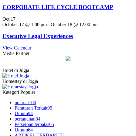
CORPORATE LIFE CYCLE BOOTCAMP
Oct
17
October 17 @ 1:00 pm
-
October 18 @ 12:00 pm
Executive Legal Experiences
View Calendar
Media Partner
Hotel di Jogja
Homestay di Jogja
Kategori Populer
notariat
100
Peraturan Terkait
95
Umum
94
pertanahan
84
Perseroan terbatas
65
Umum
64
ARTIKEL TERBARU
53