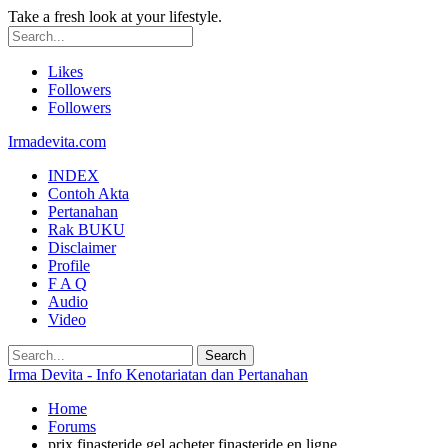
Take a fresh look at your lifestyle.
Likes
Followers
Followers
Irmadevita.com
INDEX
Contoh Akta
Pertanahan
Rak BUKU
Disclaimer
Profile
F A Q
Audio
Video
Irma Devita - Info Kenotariatan dan Pertanahan
Home
Forums
prix finasteride gel acheter finasteride en ligne