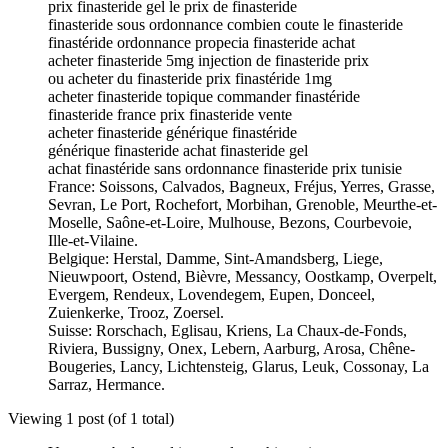
prix finasteride gel le prix de finasteride
finasteride sous ordonnance combien coute le finasteride
finastéride ordonnance propecia finasteride achat
acheter finasteride 5mg injection de finasteride prix
ou acheter du finasteride prix finastéride 1mg
acheter finasteride topique commander finastéride
finasteride france prix finasteride vente
acheter finasteride générique finastéride
générique finasteride achat finasteride gel
achat finastéride sans ordonnance finasteride prix tunisie
France: Soissons, Calvados, Bagneux, Fréjus, Yerres, Grasse,
Sevran, Le Port, Rochefort, Morbihan, Grenoble, Meurthe-et-
Moselle, Saône-et-Loire, Mulhouse, Bezons, Courbevoie,
Ille-et-Vilaine.
Belgique: Herstal, Damme, Sint-Amandsberg, Liege,
Nieuwpoort, Ostend, Bièvre, Messancy, Oostkamp, Overpelt,
Evergem, Rendeux, Lovendegem, Eupen, Donceel,
Zuienkerke, Trooz, Zoersel.
Suisse: Rorschach, Eglisau, Kriens, La Chaux-de-Fonds,
Riviera, Bussigny, Onex, Lebern, Aarburg, Arosa, Chêne-
Bougeries, Lancy, Lichtensteig, Glarus, Leuk, Cossonay, La
Sarraz, Hermance.
Viewing 1 post (of 1 total)