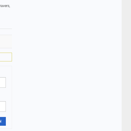
ravers,
N