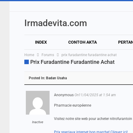
Irmadevita.com
INDEX
CONTOH AKTA
PERTA
Home
Forums
prix furadantine furadantine achat
Prix Furadantine Furadantine Achat
Posted In:
Badan Usaha
Anonymous
On11/04/2025 at 1:54 am
Pharmacie européenne
Visitez notre site web pour acheter nitrofurantoin
Inactive
Prix speciaux internet bon marche! Cliquez ici!