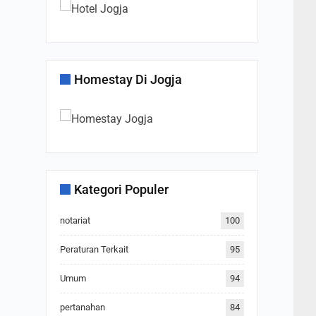
Homestay Di Jogja
Kategori Populer
notariat
100
Peraturan Terkait
95
Umum
94
pertanahan
84