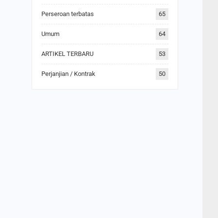
Perseroan terbatas
65
Umum
64
ARTIKEL TERBARU
53
Perjanjian / Kontrak
50