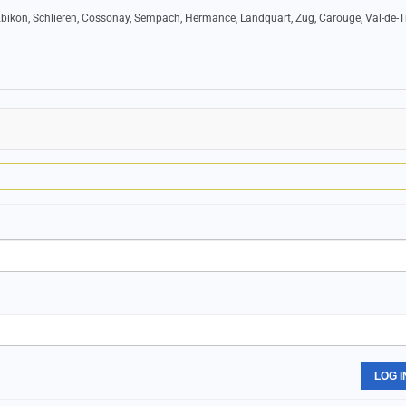
 Ebikon, Schlieren, Cossonay, Sempach, Hermance, Landquart, Zug, Carouge, Val-de-T
LOG I