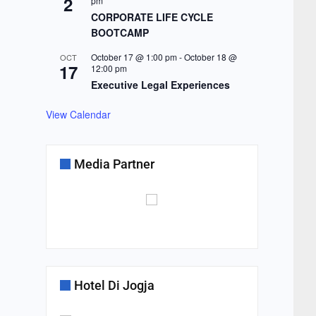
2
pm
CORPORATE LIFE CYCLE
BOOTCAMP
October 17 @ 1:00 pm
-
October 18 @
OCT
17
12:00 pm
Executive Legal Experiences
View Calendar
Media Partner
Hotel Di Jogja