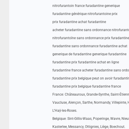
nitrofurantoin france furadantine generique
furadantine générique nitrofurantoine prix
prix furadantine achat furadantine
acheter furadantine sans ordonnance nitrofuranto
nitrofurantoïne sans ordonnance prix furadantin
furadantine sans ordonnance furadantine achat
generique de furadantine generique furadantine
furadantine prix furadantine achat en ligne
furadantine france acheter furadantine sans or
furadantine prix belgique peut on avoir furadan
furadantine prix belgique furadantine france
France: Châteauroux, Grande-Synthe, Saint-Étienne, 
Vaucluse, Alençon, Sarthe, Normandy, Villepinte,
L’Haÿ-les-Roses.
Belgique: Sint-Gillis-Waas, Poperinge, Wavre, Nie
Kasterlee, Messancy, Ottignies, Liège, Boechout.