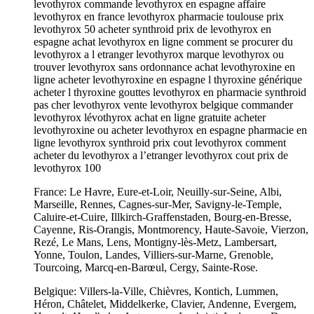
levothyrox commande levothyrox en espagne affaire
levothyrox en france levothyrox pharmacie toulouse prix
levothyrox 50 acheter synthroid prix de levothyrox en
espagne achat levothyrox en ligne comment se procurer du
levothyrox a l etranger levothyrox marque levothyrox ou
trouver levothyrox sans ordonnance achat levothyroxine en
ligne acheter levothyroxine en espagne l thyroxine générique
acheter l thyroxine gouttes levothyrox en pharmacie synthroid
pas cher levothyrox vente levothyrox belgique commander
levothyrox lévothyrox achat en ligne gratuite acheter
levothyroxine ou acheter levothyrox en espagne pharmacie en
ligne levothyrox synthroid prix cout levothyrox comment
acheter du levothyrox a l’etranger levothyrox cout prix de
levothyrox 100
France: Le Havre, Eure-et-Loir, Neuilly-sur-Seine, Albi,
Marseille, Rennes, Cagnes-sur-Mer, Savigny-le-Temple,
Caluire-et-Cuire, Illkirch-Graffenstaden, Bourg-en-Bresse,
Cayenne, Ris-Orangis, Montmorency, Haute-Savoie, Vierzon,
Rezé, Le Mans, Lens, Montigny-lès-Metz, Lambersart,
Yonne, Toulon, Landes, Villiers-sur-Marne, Grenoble,
Tourcoing, Marcq-en-Barœul, Cergy, Sainte-Rose.
Belgique: Villers-la-Ville, Chièvres, Kontich, Lummen,
Héron, Châtelet, Middelkerke, Clavier, Andenne, Evergem,