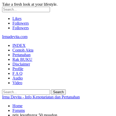
Take a fresh look at your lifestyle.
Likes
Followers
Followers
Irmadevita.com
INDEX
Contoh Akta
Pertanahan
Rak BUKU
Disclaimer
Profile
F A Q
Audio
Video
Irma Devita - Info Kenotariatan dan Pertanahan
Home
Forums
prix levothyrox 50 moudon