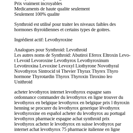
Prix vraiment incroyables
Medicaments de haute qualite seulement
Seulement 100% qualite
Synthroid est utilisé pour traiter les niveaux faibles des
hormones thyroïdiennes et certains types de goitres.
Ingrédient actif: Levothyroxine
Analogues pour Synthroid: Levothroid
Les autres noms de Synthroid: Abutiroi Eferox Eltroxin Levo-
t Levoid Levoroxine Levothyrox Levothyroxinum
Levotiroxina Levoxine Levoxyl Liothyrone Novothyral
Novothyrox Sintrocid t4 Thevier Thyrax Thyrex Thyro
hormone Thyrotardin Thyrox Thyroxin Tiroxino leo
Unithroid
acheter levothyrox internet levothyrox espagne sans
ordonnance commander du levothyrox en ligne trouver du
levothyrox en belgique levothyrox en belgique prix l thyroxin
henning se procurer du levothyrox generique lévothyrox
levothyroxine en español acheter du levothyrox au portugal
levothyrox pharmacie espagne achat synthroid prix
levothyrox acheter le levothyrox en suisse levothyrox par
internet achat levothyrox 75 pharmacie italienne en ligne