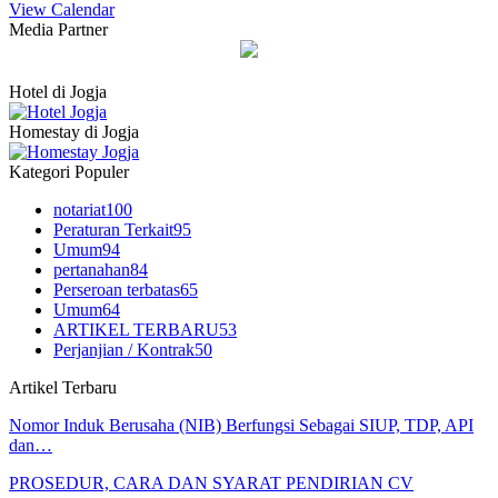
View Calendar
Media Partner
Hotel di Jogja
Homestay di Jogja
Kategori Populer
notariat
100
Peraturan Terkait
95
Umum
94
pertanahan
84
Perseroan terbatas
65
Umum
64
ARTIKEL TERBARU
53
Perjanjian / Kontrak
50
Artikel Terbaru
Nomor Induk Berusaha (NIB) Berfungsi Sebagai SIUP, TDP, API
dan…
PROSEDUR, CARA DAN SYARAT PENDIRIAN CV