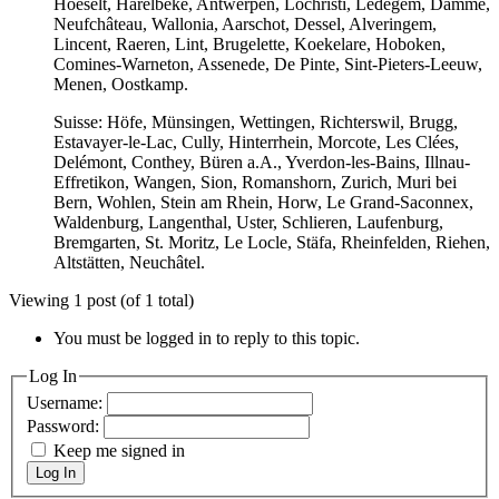
Hoeselt, Harelbeke, Antwerpen, Lochristi, Ledegem, Damme,
Neufchâteau, Wallonia, Aarschot, Dessel, Alveringem,
Lincent, Raeren, Lint, Brugelette, Koekelare, Hoboken,
Comines-Warneton, Assenede, De Pinte, Sint-Pieters-Leeuw,
Menen, Oostkamp.
Suisse: Höfe, Münsingen, Wettingen, Richterswil, Brugg,
Estavayer-le-Lac, Cully, Hinterrhein, Morcote, Les Clées,
Delémont, Conthey, Büren a.A., Yverdon-les-Bains, Illnau-
Effretikon, Wangen, Sion, Romanshorn, Zurich, Muri bei
Bern, Wohlen, Stein am Rhein, Horw, Le Grand-Saconnex,
Waldenburg, Langenthal, Uster, Schlieren, Laufenburg,
Bremgarten, St. Moritz, Le Locle, Stäfa, Rheinfelden, Riehen,
Altstätten, Neuchâtel.
Viewing 1 post (of 1 total)
You must be logged in to reply to this topic.
Log In
Username:
Password:
Keep me signed in
Log In