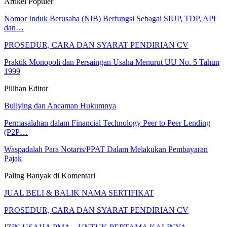
Artikel Populer
Nomor Induk Berusaha (NIB) Berfungsi Sebagai SIUP, TDP, API
dan…
PROSEDUR, CARA DAN SYARAT PENDIRIAN CV
Praktik Monopoli dan Persaingan Usaha Menurut UU No. 5 Tahun
1999
Pilihan Editor
Bullying dan Ancaman Hukumnya
Permasalahan dalam Financial Technology Peer to Peer Lending
(P2P…
Waspadalah Para Notaris/PPAT Dalam Melakukan Pembayaran
Pajak
Paling Banyak di Komentari
JUAL BELI & BALIK NAMA SERTIFIKAT
PROSEDUR, CARA DAN SYARAT PENDIRIAN CV