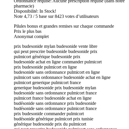
Ordonnance requise: Aucune prescription requise (dans notre
pharmacie)
Disponibilité: In Stock!
Note 4,73 / 5 base sur 8423 votes d’utilisateurs
Pilules bonus et grandes remises sur chaque commande
Prix le plus bas
Anonymat complet
prix budesonide mylan budesonide vente libre
qui peut prescrire budesonide budesonide prix
pulmicort générique budesonide prix
budesonide achat en ligne commander pulmicort
prix budesonide pulmicort en ligne
budesonide sans ordonnance pulmicort en ligne
pulmicort sans ordonnance budesonide achat en ligne
pulmicort generique pulmicort france
generique budesonide prix budesonide mylan
budesonide sans ordonnance pulmicort france
pulmicort france budesonide achat en ligne
budésonide sans ordonnance prix budesonide
budésonide sans ordonnance pulmicort france
prix budesonide commander pulmicort
budésonide générique pulmicort prix tunisie
générique budesonide prix du pulmicort