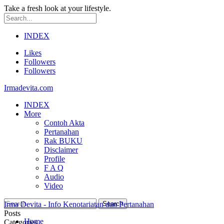
Take a fresh look at your lifestyle.
INDEX
Likes
Followers
Followers
Irmadevita.com
INDEX
More
Contoh Akta
Pertanahan
Rak BUKU
Disclaimer
Profile
F A Q
Audio
Video
Irma Devita - Info Kenotariatan dan Pertanahan
Posts
Home
Categories