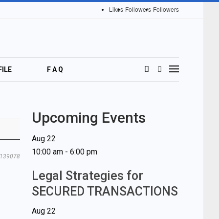
Likes
Followers
Followers
ILE
F A Q
Upcoming Events
Aug
22
10:00 am
-
6:00 pm
139078
Legal Strategies for
SECURED TRANSACTIONS
Aug
22