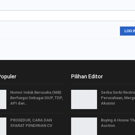
LOG I
Populer
Pilihan Editor
Nomor Induk Berusaha (NIB)
Serba Serbi Restru
Berfungsi Sebagai SIUP, TDP,
Perusahaan, Merg
API dan…
Akuisisi
PROSEDUR, CARA DAN
Buying A House Th
SYARAT PENDIRIAN CV
Auction