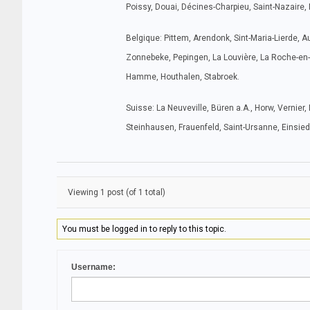
Poissy, Douai, Décines-Charpieu, Saint-Nazaire
Belgique: Pittem, Arendonk, Sint-Maria-Lierde, 
Zonnebeke, Pepingen, La Louvière, La Roche-en-
Hamme, Houthalen, Stabroek.
Suisse: La Neuveville, Büren a.A., Horw, Vernier
Steinhausen, Frauenfeld, Saint-Ursanne, Einsie
Viewing 1 post (of 1 total)
You must be logged in to reply to this topic.
Username: