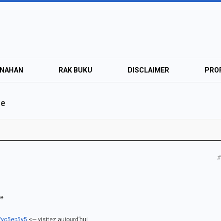
ANAHAN
RAK BUKU
DISCLAIMER
PROF
ne
#
ne
m/yc5ep5v5
<— visitez aujourd’hui