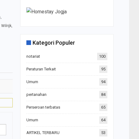
,
Wilrijk,
Kategori Populer
notariat
100
Peraturan Terkait
95
Umum
94
pertanahan
84
Perseroan terbatas
65
Umum
64
ARTIKEL TERBARU
53