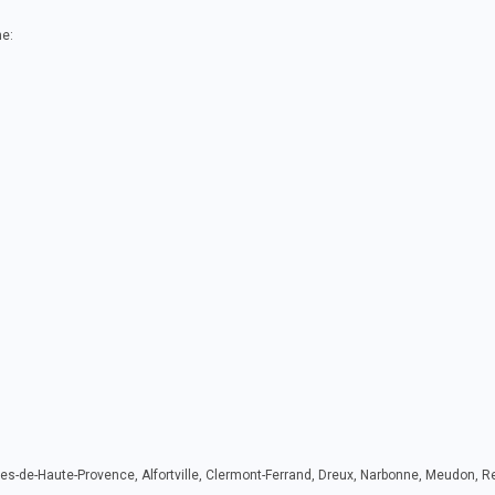
ne:
lpes-de-Haute-Provence, Alfortville, Clermont-Ferrand, Dreux, Narbonne, Meudon, R