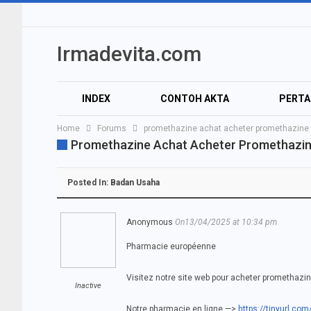
Irmadevita.com
INDEX
CONTOH AKTA
PERT
Home
Forums
promethazine achat acheter promethazine
AUDIO
VIDEO
Promethazine Achat Acheter Promethazi
Posted In:
Badan Usaha
Anonymous
On13/04/2025 at 10:34 pm
Pharmacie européenne
Visitez notre site web pour acheter promethazi
Inactive
Notre pharmacie en ligne —>
https://tinyurl.co