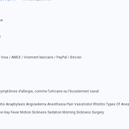
se
s
Visa / AMEX / Virement bancaire / PayPal / Bitcoin
symptômes d’allergie, comme l’urticaire ou l’écoulement nasal.
ivitis Anaphylaxis Angioedema Anesthesia Pain Vasomotor Rhinitis Types Of Ane
 Eye Hay Fever Motion Sickness Sedation Morning Sickness Surgery