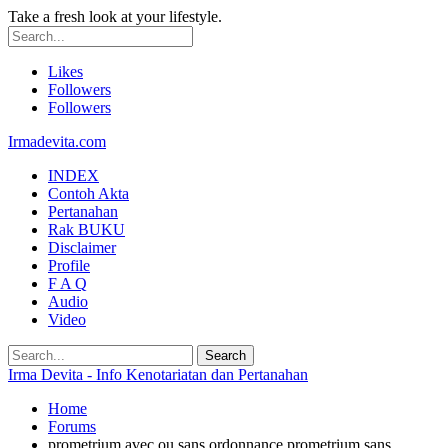
Take a fresh look at your lifestyle.
Likes
Followers
Followers
Irmadevita.com
INDEX
Contoh Akta
Pertanahan
Rak BUKU
Disclaimer
Profile
F A Q
Audio
Video
Irma Devita - Info Kenotariatan dan Pertanahan
Home
Forums
prometrium avec ou sans ordonnance prometrium sans