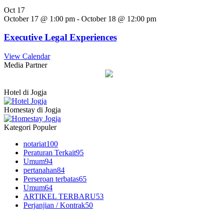
Oct
17
October 17 @ 1:00 pm
-
October 18 @ 12:00 pm
Executive Legal Experiences
View Calendar
Media Partner
Hotel di Jogja
Homestay di Jogja
Kategori Populer
notariat
100
Peraturan Terkait
95
Umum
94
pertanahan
84
Perseroan terbatas
65
Umum
64
ARTIKEL TERBARU
53
Perjanjian / Kontrak
50