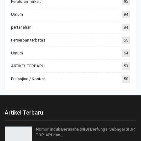
Peraturan Terkait
95
Umum
94
pertanahan
84
Perseroan terbatas
65
Umum
64
ARTIKEL TERBARU
53
Perjanjian / Kontrak
50
Artikel Terbaru
Nomor Induk Berusaha (NIB) Berfungsi Sebagai SIUP,
TDP, API dan…