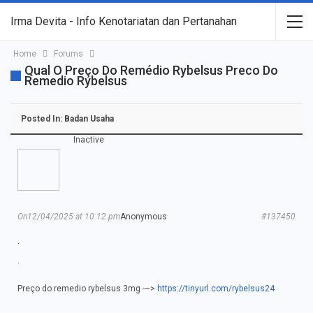
Irma Devita - Info Kenotariatan dan Pertanahan
Home
Forums
Qual O Preço Do Remédio Rybelsus Preco Do
Remedio Rybelsus
Posted In:
Badan Usaha
Inactive
On12/04/2025 at 10:12 pm
Anonymous
#137450
.
.
Preço do remedio rybelsus 3mg -–>
https://tinyurl.com/rybelsus24