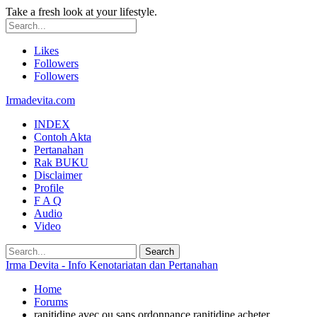
Take a fresh look at your lifestyle.
Likes
Followers
Followers
Irmadevita.com
INDEX
Contoh Akta
Pertanahan
Rak BUKU
Disclaimer
Profile
F A Q
Audio
Video
Irma Devita - Info Kenotariatan dan Pertanahan
Home
Forums
ranitidine avec ou sans ordonnance ranitidine acheter