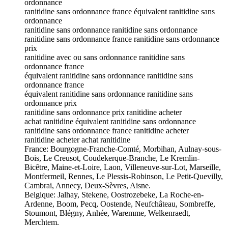
ordonnance
ranitidine sans ordonnance france équivalent ranitidine sans
ordonnance
ranitidine sans ordonnance ranitidine sans ordonnance
ranitidine sans ordonnance france ranitidine sans ordonnance
prix
ranitidine avec ou sans ordonnance ranitidine sans
ordonnance france
équivalent ranitidine sans ordonnance ranitidine sans
ordonnance france
équivalent ranitidine sans ordonnance ranitidine sans
ordonnance prix
ranitidine sans ordonnance prix ranitidine acheter
achat ranitidine équivalent ranitidine sans ordonnance
ranitidine sans ordonnance france ranitidine acheter
ranitidine acheter achat ranitidine
France: Bourgogne-Franche-Comté, Morbihan, Aulnay-sous-
Bois, Le Creusot, Coudekerque-Branche, Le Kremlin-
Bicêtre, Maine-et-Loire, Laon, Villeneuve-sur-Lot, Marseille,
Montfermeil, Rennes, Le Plessis-Robinson, Le Petit-Quevilly,
Cambrai, Annecy, Deux-Sèvres, Aisne.
Belgique: Jalhay, Stekene, Oostrozebeke, La Roche-en-
Ardenne, Boom, Pecq, Oostende, Neufchâteau, Sombreffe,
Stoumont, Blégny, Anhée, Waremme, Welkenraedt,
Merchtem.