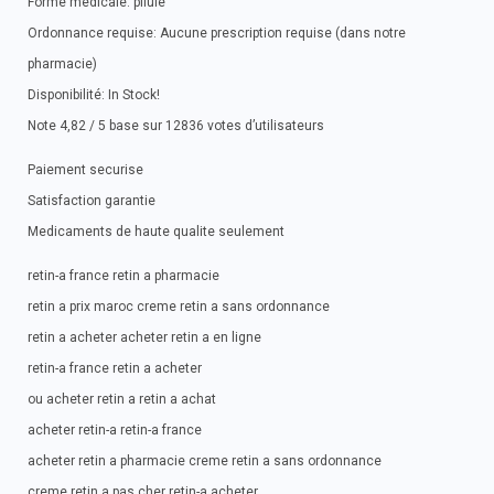
Forme medicale: pilule
Ordonnance requise: Aucune prescription requise (dans notre
pharmacie)
Disponibilité: In Stock!
Note 4,82 / 5 base sur 12836 votes d’utilisateurs
Paiement securise
Satisfaction garantie
Medicaments de haute qualite seulement
retin-a france retin a pharmacie
retin a prix maroc creme retin a sans ordonnance
retin a acheter acheter retin a en ligne
retin-a france retin a acheter
ou acheter retin a retin a achat
acheter retin-a retin-a france
acheter retin a pharmacie creme retin a sans ordonnance
creme retin a pas cher retin-a acheter