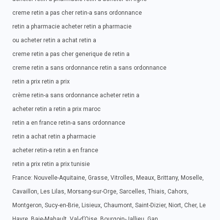
creme retin a pas cher retin-a sans ordonnance
retin a pharmacie acheter retin a pharmacie
ou acheter retin a achat retin a
creme retin a pas cher generique de retin a
creme retin a sans ordonnance retin a sans ordonnance
retin a prix retin a prix
crème retin-a sans ordonnance acheter retin a
acheter retin a retin a prix maroc
retin a en france retin-a sans ordonnance
retin a achat retin a pharmacie
acheter retin-a retin a en france
retin a prix retin a prix tunisie
France: Nouvelle-Aquitaine, Grasse, Vitrolles, Meaux, Brittany, Moselle,
Cavaillon, Les Lilas, Morsang-sur-Orge, Sarcelles, Thiais, Cahors,
Montgeron, Sucy-en-Brie, Lisieux, Chaumont, Saint-Dizier, Niort, Cher, Le
Havre, Baie-Mahault, Val-d’Oise, Bourgoin-Jallieu, Gap.