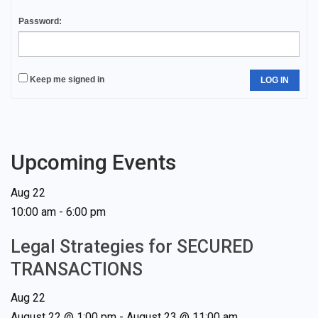
Password:
Keep me signed in
LOG IN
Upcoming Events
Aug
22
10:00 am
-
6:00 pm
Legal Strategies for SECURED
TRANSACTIONS
Aug
22
August 22 @ 1:00 pm
-
August 23 @ 11:00 am