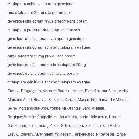
citalopram achat citalopram generique
prix citalopram 20mg citalopram prix
générique citalopram revue prescrire citalopram
citalopram prescrire citalopram en francais
generique du citalopram citalopram generique
générique citalopram acheter citalopram en ligne
prix citalopram 20mg prix du citalopram
generique du citalopram prix citalopram 20mg
generique du citalopram vente citalopram
citalopram générique acheter citalopram en ligne
France: Draguignan, Mons-en-Barœul, Landes, Pierrefitte-sur-Seine, Vichy,
Maisons-Alfort, Bruay-la-Buissière, Dieppe, Mâcon, Frontignan, Le Mée-sur-
Seine, Morsang-sur-Orge, Yonne, Ris-Orangis, Gard, Villejuif.
Belgique: Veurne, Chapelle-lez-Herlaimont, Uccle, Helchteren, Hotton,
Ganshoren, Luxembourg, Alken, Scherpenheuvel-Zichem, Sint-Pieters-
Leeuw, Rouvroy, Alveringem, Wijnegem, Herk-de-Stad, Rijkevorsel, Ronse,