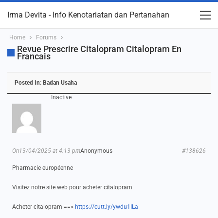
Irma Devita - Info Kenotariatan dan Pertanahan
Home
Forums
Revue Prescrire Citalopram Citalopram En
Francais
Posted In:
Badan Usaha
Inactive
On13/04/2025 at 4:13 pm
Anonymous
#138626
Pharmacie européenne
Visitez notre site web pour acheter citalopram
Acheter citalopram ==>
https://cutt.ly/ywdu1ILa