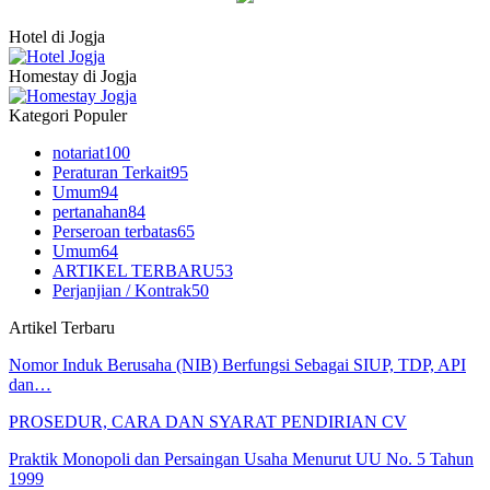
Hotel di Jogja
Homestay di Jogja
Kategori Populer
notariat
100
Peraturan Terkait
95
Umum
94
pertanahan
84
Perseroan terbatas
65
Umum
64
ARTIKEL TERBARU
53
Perjanjian / Kontrak
50
Artikel Terbaru
Nomor Induk Berusaha (NIB) Berfungsi Sebagai SIUP, TDP, API
dan…
PROSEDUR, CARA DAN SYARAT PENDIRIAN CV
Praktik Monopoli dan Persaingan Usaha Menurut UU No. 5 Tahun
1999