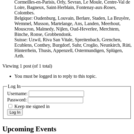
Cormeilles-en-Parisis, Orly, Sevran, Le Moule, Centre-Val de
Loire, Bagneux, Saint-Herblain, Fontenay-aux-Roses,
Colombes.
Belgique: Oudenburg, Louvain, Berlare, Staden, La Bruyère,
Wemmel, Musson, Martelange, Ans, Landen, Meerhout,
Mouscron, Malmedy, Nijlen, Oud-Heverlee, Merchtem,
Binche, Ronse, Grobbendonk.
Suisse: Uzwil, Riva San Vitale, Spreitenbach, Grenchen,
Ecublens, Conthey, Burgdorf, Suhr, Croglio, Neunkirch, Rüti,
Hinterrhein, Thusis, Appenzell, Ostermundigen, Splügen,
Arth.
Viewing 1 post (of 1 total)
You must be logged in to reply to this topic.
Log In
Username:
Password:
Keep me signed in
Log In
Upcoming Events