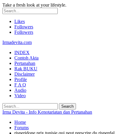
Take a fresh look at your lifestyle.
Likes
Followers
Followers
Irmadevita.com
INDEX
Contoh Akta
Pertanahan
Rak BUKU
Disclaimer
Profile
F A Q
Audio
Video
Irma Devita - Info Kenotariatan dan Pertanahan
Home
Forums
risperidone prix tunisie qui peut prescrire du risperdal