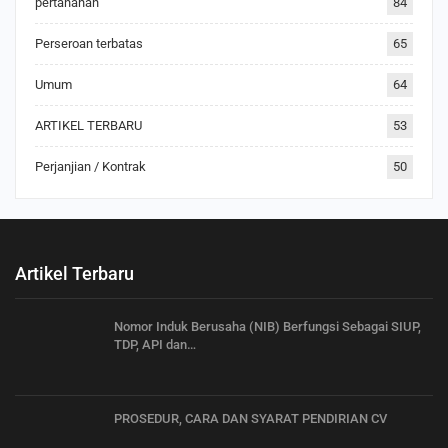
pertanahan
84
Perseroan terbatas
65
Umum
64
ARTIKEL TERBARU
53
Perjanjian / Kontrak
50
Artikel Terbaru
Nomor Induk Berusaha (NIB) Berfungsi Sebagai SIUP,
TDP, API dan…
PROSEDUR, CARA DAN SYARAT PENDIRIAN CV