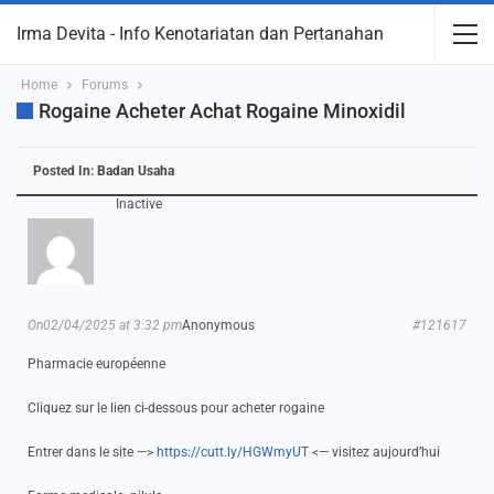
Irma Devita - Info Kenotariatan dan Pertanahan
Home
Forums
Rogaine Acheter Achat Rogaine Minoxidil
Posted In:
Badan Usaha
Inactive
On02/04/2025 at 3:32 pm
Anonymous
#121617
Pharmacie européenne
Cliquez sur le lien ci-dessous pour acheter rogaine
Entrer dans le site —>
https://cutt.ly/HGWmyUT
<— visitez aujourd’hui