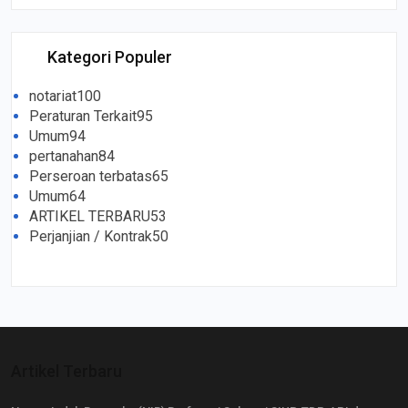
Kategori Populer
notariat
100
Peraturan Terkait
95
Umum
94
pertanahan
84
Perseroan terbatas
65
Umum
64
ARTIKEL TERBARU
53
Perjanjian / Kontrak
50
Artikel Terbaru