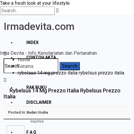
Take a fresh look at your lifestyle.
Irmadevita.com
INDEX
Irma Devita - Info Kenotariatan dan Pertanahan
CONTOH AKTA
Home
Forums
rybelsus 14 mg prezzo italia rybelsus prezzo italia
PERTANAHAN
RAK BUKU
Rybelsus 14 Mg Prezzo Italia Rybelsus Prezzo
Italia
DISCLAIMER
Posted In:
Badan Usaha
PROFILE
Inactive
F A Q