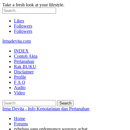
Take a fresh look at your lifestyle.
Likes
Followers
Followers
Irmadevita.com
INDEX
Contoh Akta
Pertanahan
Rak BUKU
Disclaimer
Profile
F A Q
Audio
Video
Irma Devita - Info Kenotariatan dan Pertanahan
Home
Forums
rybelsus sans ordonnance wegovy achat