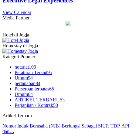
Executive Legal Experiences
View Calendar
Media Partner
Hotel di Jogja
Homestay di Jogja
Kategori Populer
notariat
100
Peraturan Terkait
95
Umum
94
pertanahan
84
Perseroan terbatas
65
Umum
64
ARTIKEL TERBARU
53
Perjanjian / Kontrak
50
Artikel Terbaru
Nomor Induk Berusaha (NIB) Berfungsi Sebagai SIUP, TDP, API
dan…